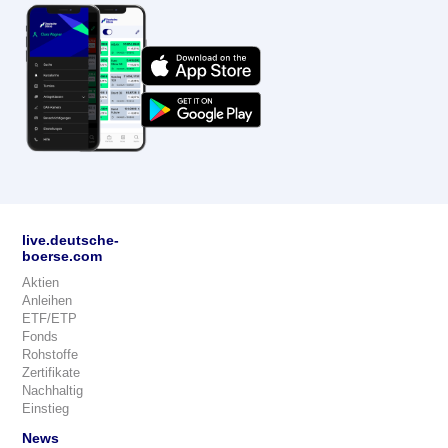
live.deutsche-
boerse.com
Aktien
Anleihen
ETF/ETP
Fonds
Rohstoffe
Zertifikate
Nachhaltig
Einstieg
News