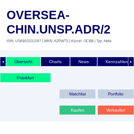
OVERSEA-
CHIN.UNSP.ADR/2
ISIN: US6903331097
| WKN: A2PWTS
| Kürzel: OCBB
| Typ: Aktie
Übersicht
Charts
News
Kennzahlen
◄
►
Frankfurt
Watchlist
Portfolio
Kaufen
Verkaufen