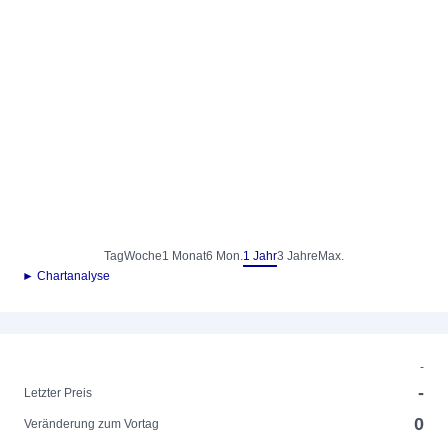
Tag
Woche
1 Monat
6 Mon.
1 Jahr
3 Jahre
Max.
► Chartanalyse
-
-
Letzter Preis
0
Veränderung zum Vortag