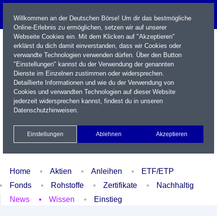
Willkommen an der Deutschen Börse! Um dir das bestmögliche
Online-Erlebnis zu ermöglichen, setzen wir auf unserer
Webseite Cookies ein. Mit dem Klicken auf "Akzeptieren"
erklärst du dich damit einverstanden, dass wir Cookies oder
verwandte Technologien verwenden dürfen. Über den Button
"Einstellungen" kannst du der Verwendung der genannten
Dienste im Einzelnen zustimmen oder widersprechen.
Detaillierte Informationen und wie du der Verwendung von
Cookies und verwandten Technologien auf dieser Website
Name / WKN / ISIN / Kürzel
jederzeit widersprechen kannst, findest du in unseren
Datenschutzhinweisen
.
Newsletter
Kontakt
English
Einstellungen
Ablehnen
Akzeptieren
Xetra Realtime
Watchlist
Portfolio
Login
Home
Aktien
Anleihen
ETF/ETP
Fonds
Rohstoffe
Zertifikate
Nachhaltig
News
Wissen
Einstieg