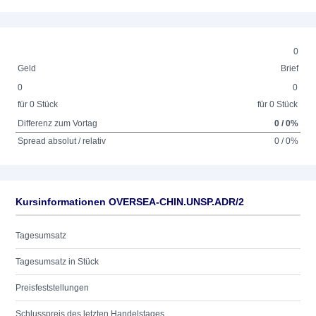
0
Geld
Brief
0
0
für 0 Stück
für 0 Stück
Differenz zum Vortag
0 / 0%
Spread absolut / relativ
0 / 0%
Kursinformationen OVERSEA-CHIN.UNSP.ADR/2
Tagesumsatz
Tagesumsatz in Stück
Preisfeststellungen
Schlusspreis des letzten Handelstages