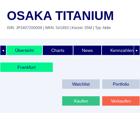
OSAKA TITANIUM
ISIN: JP3407200009
| WKN: 541893
| Kürzel: S5M
| Typ: Aktie
Übersicht
Charts
News
Kennzahlen
◄
►
Frankfurt
Watchlist
Portfolio
Kaufen
Verkaufen