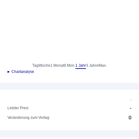
Tag
Woche
1 Monat
6 Mon.
1 Jahr
3 Jahre
Max.
► Chartanalyse
-
-
Letzter Preis
0
Veränderung zum Vortag