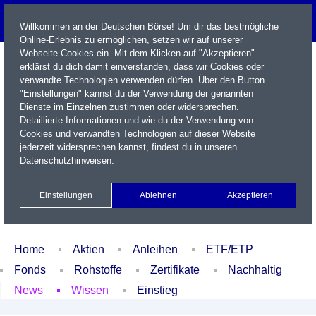
Willkommen an der Deutschen Börse! Um dir das bestmögliche
Online-Erlebnis zu ermöglichen, setzen wir auf unserer
Webseite Cookies ein. Mit dem Klicken auf "Akzeptieren"
erklärst du dich damit einverstanden, dass wir Cookies oder
verwandte Technologien verwenden dürfen. Über den Button
"Einstellungen" kannst du der Verwendung der genannten
Dienste im Einzelnen zustimmen oder widersprechen.
Detaillierte Informationen und wie du der Verwendung von
Cookies und verwandten Technologien auf dieser Website
Name / WKN / ISIN / Kürzel
jederzeit widersprechen kannst, findest du in unseren
Datenschutzhinweisen
.
Newsletter
Kontakt
English
Einstellungen
Ablehnen
Akzeptieren
Xetra Realtime
Watchlist
Portfolio
Login
Home
Aktien
Anleihen
ETF/ETP
Fonds
Rohstoffe
Zertifikate
Nachhaltig
News
Wissen
Einstieg