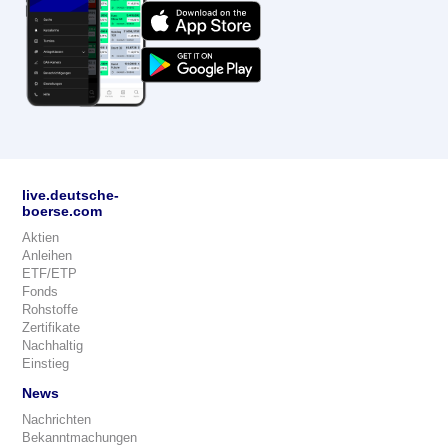
live.deutsche-
boerse.com
Aktien
Anleihen
ETF/ETP
Fonds
Rohstoffe
Zertifikate
Nachhaltig
Einstieg
News
Nachrichten
Bekanntmachungen