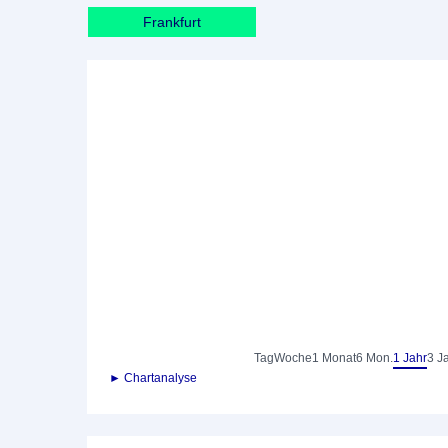
Frankfurt
Tag
Woche
1 Monat
6 Mon.
1 Jahr
3 J
► Chartanalyse