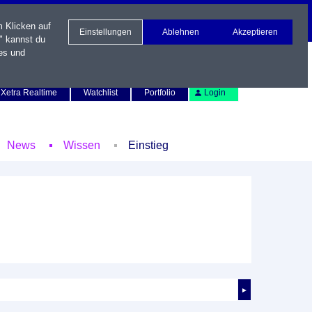
m Klicken auf
Einstellungen
Ablehnen
Akzeptieren
" kannst du
es und
Newsletter
Kontakt
English
Xetra Realtime
Watchlist
Portfolio
Login
News
Wissen
Einstieg
►