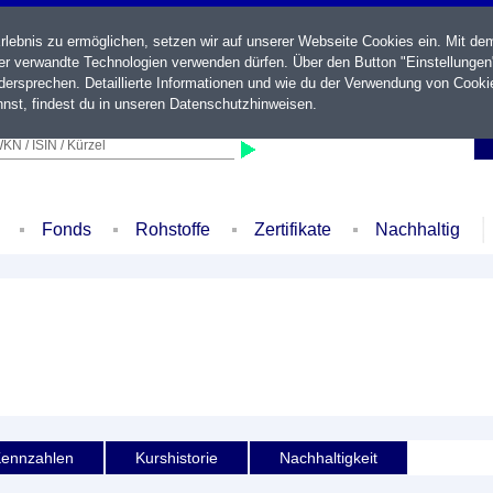
ebnis zu ermöglichen, setzen wir auf unserer Webseite Cookies ein. Mit de
der verwandte Technologien verwenden dürfen. Über den Button "Einstellungen
ersprechen. Detaillierte Informationen und wie du der Verwendung von Cooki
nst, findest du in unseren
Datenschutzhinweisen
.
KN / ISIN / Kürzel
Fonds
Rohstoffe
Zertifikate
Nachhaltig
ennzahlen
Kurshistorie
Nachhaltigkeit