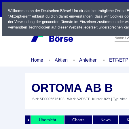
LIVE
Willkommen an der Deutschen Börse! Um dir das bestmögliche Online-Erl
"Akzeptieren" erklärst du dich damit einverstanden, dass wir Cookies o
der Verwendung der genannten Dienste im Einzelnen zustimmen oder wid
verwandten Technologien auf dieser Website jederzeit widersprechen kan
Name / W
Home
Aktien
Anleihen
ETF/ETP
ORTOMA AB B
ISIN: SE0005676103
| WKN: A2PSFT
| Kürzel: 82Y
| Typ: Aktie
Übersicht
Charts
News
K
◄