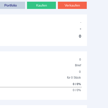
Portfolio
Kaufen
Verkaufen
-
-
0
0
Brief
0
für 0 Stück
0 / 0%
0 / 0%