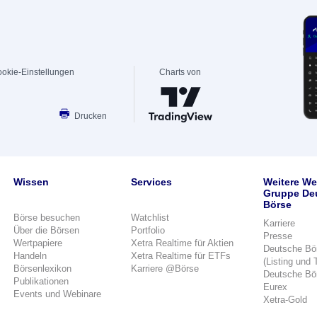
okie-Einstellungen
Charts von
Drucken
Wissen
Services
Weitere We
Gruppe De
Börse
Börse besuchen
Watchlist
Karriere
Über die Börsen
Portfolio
Presse
Wertpapiere
Xetra Realtime für Aktien
Deutsche Bö
Handeln
Xetra Realtime für ETFs
(Listing und 
Börsenlexikon
Karriere @Börse
Deutsche Bö
Publikationen
Eurex
Events und Webinare
Xetra-Gold