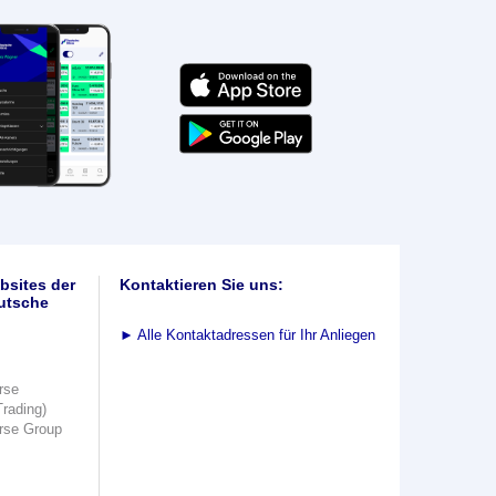
bsites der
Kontaktieren Sie uns:
utsche
►
Alle Kontaktadressen für Ihr Anliegen
rse
Trading)
rse Group