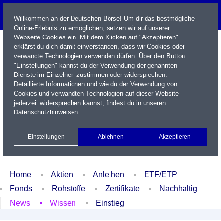
Willkommen an der Deutschen Börse! Um dir das bestmögliche
Online-Erlebnis zu ermöglichen, setzen wir auf unserer
Webseite Cookies ein. Mit dem Klicken auf "Akzeptieren"
erklärst du dich damit einverstanden, dass wir Cookies oder
verwandte Technologien verwenden dürfen. Über den Button
"Einstellungen" kannst du der Verwendung der genannten
Dienste im Einzelnen zustimmen oder widersprechen.
Detaillierte Informationen und wie du der Verwendung von
Cookies und verwandten Technologien auf dieser Website
Name / WKN / ISIN / Kürzel
jederzeit widersprechen kannst, findest du in unseren
Datenschutzhinweisen
.
Newsletter
Kontakt
English
Einstellungen
Ablehnen
Akzeptieren
Xetra Realtime
Watchlist
Portfolio
Login
Home
Aktien
Anleihen
ETF/ETP
Fonds
Rohstoffe
Zertifikate
Nachhaltig
News
Wissen
Einstieg