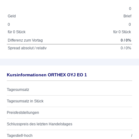
0
Geld
Brief
0
0
für 0 Stück
für 0 Stück
Differenz zum Vortag
0 / 0%
Spread absolut / relativ
0 / 0%
Kursinformationen ORTHEX OYJ EO 1
Tagesumsatz
Tagesumsatz in Stück
Preisfeststellungen
Schlusspreis des letzten Handelstages
Tagestief/-hoch
/