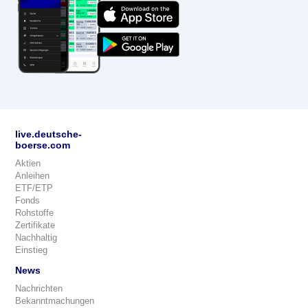
live.deutsche-
boerse.com
Aktien
Anleihen
ETF/ETP
Fonds
Rohstoffe
Zertifikate
Nachhaltig
Einstieg
News
Nachrichten
Bekanntmachungen