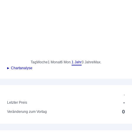
Tag
Woche
1 Monat
6 Mon.
1 Jahr
3 Jahre
Max.
► Chartanalyse
-
-
Letzter Preis
0
Veränderung zum Vortag