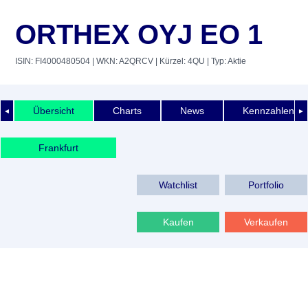
ORTHEX OYJ EO 1
ISIN: FI4000480504
| WKN: A2QRCV
| Kürzel: 4QU
| Typ: Aktie
Übersicht
Charts
News
Kennzahlen
◄
►
Frankfurt
Watchlist
Portfolio
Kaufen
Verkaufen