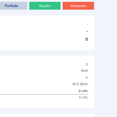
Portfolio
Kaufen
Verkaufen
-
-
0
0
Brief
0
für 0 Stück
0 / 0%
0 / 0%