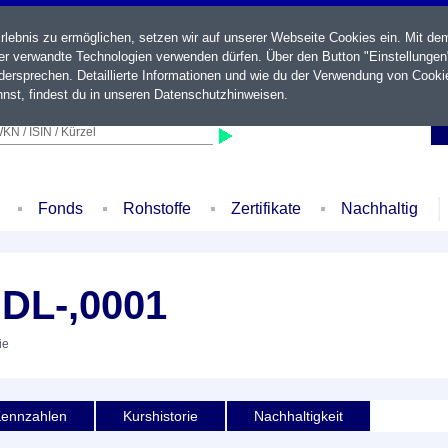
ebnis zu ermöglichen, setzen wir auf unserer Webseite Cookies ein. Mit de
der verwandte Technologien verwenden dürfen. Über den Button "Einstellungen
ersprechen. Detaillierte Informationen und wie du der Verwendung von Cooki
nst, findest du in unseren
Datenschutzhinweisen
.
KN / ISIN / Kürzel
Fonds
Rohstoffe
Zertifikate
Nachhaltig
DL-,0001
ie
ennzahlen
Kurshistorie
Nachhaltigkeit