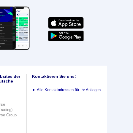
bsites der
Kontaktieren Sie uns:
utsche
►
Alle Kontaktadressen für Ihr Anliegen
rse
Trading)
rse Group