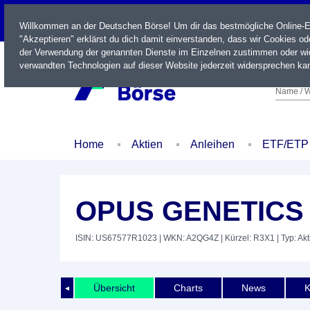
LIVE
Willkommen an der Deutschen Börse! Um dir das bestmögliche Online-Erl
"Akzeptieren" erklärst du dich damit einverstanden, dass wir Cookies o
der Verwendung der genannten Dienste im Einzelnen zustimmen oder wid
verwandten Technologien auf dieser Website jederzeit widersprechen kan
Name / W
Home
Aktien
Anleihen
ETF/ETP
OPUS GENETICS 
ISIN: US67577R1023
| WKN: A2QG4Z
| Kürzel: R3X1
| Typ: Akt
Übersicht
Charts
News
K
◄