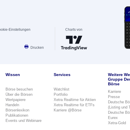
okie-Einstellungen
Charts von
Drucken
Wissen
Services
Weitere We
Gruppe De
Börse
Börse besuchen
Watchlist
Karriere
Über die Börsen
Portfolio
Presse
Wertpapiere
Xetra Realtime für Aktien
Deutsche Bö
Handeln
Xetra Realtime für ETFs
(Listing und 
Börsenlexikon
Karriere @Börse
Deutsche Bö
Publikationen
Eurex
Events und Webinare
Xetra-Gold