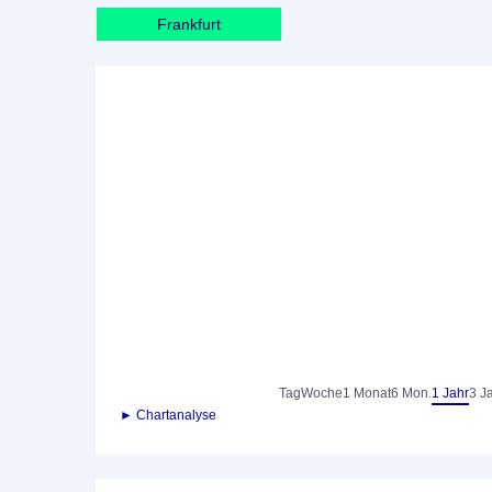
Frankfurt
Tag
Woche
1 Monat
6 Mon.
1 Jahr
3 J
► Chartanalyse