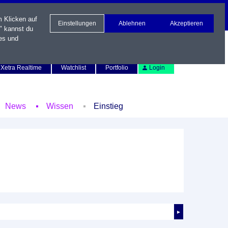
m Klicken auf
Einstellungen
Ablehnen
Akzeptieren
" kannst du
es und
Newsletter
Kontakt
English
Xetra Realtime
Watchlist
Portfolio
Login
News
Wissen
Einstieg
►