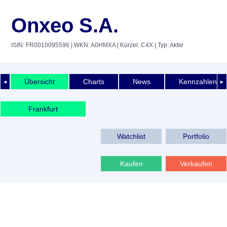
Onxeo S.A.
ISIN: FR0010095596
| WKN: A0HMXA
| Kürzel: C4X
| Typ: Aktie
Übersicht
Charts
News
Kennzahlen
◄
►
Frankfurt
Watchlist
Portfolio
Kaufen
Verkaufen