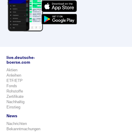
live.deutsche-
boerse.com
Aktien
Anleihen
ETF/ETP
Fonds
Rohstoffe
Zertifikate
Nachhaltig
Einstieg
News
Nachrichten
Bekanntmachungen