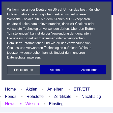
Willkommen an der Deutschen Börse! Um dir das bestmögliche
Online-Erlebnis zu ermöglichen, setzen wir auf unserer
Webseite Cookies ein. Mit dem Klicken auf "Akzeptieren"
erklärst du dich damit einverstanden, dass wir Cookies oder
verwandte Technologien verwenden dürfen. Über den Button
"Einstellungen" kannst du der Verwendung der genannten
Dienste im Einzelnen zustimmen oder widersprechen.
Detaillierte Informationen und wie du der Verwendung von
Cookies und verwandten Technologien auf dieser Website
Name / WKN / ISIN / Kürzel
jederzeit widersprechen kannst, findest du in unseren
Datenschutzhinweisen
.
Newsletter
Kontakt
English
Einstellungen
Ablehnen
Akzeptieren
Xetra Realtime
Watchlist
Portfolio
Login
Home
Aktien
Anleihen
ETF/ETP
Fonds
Rohstoffe
Zertifikate
Nachhaltig
News
Wissen
Einstieg