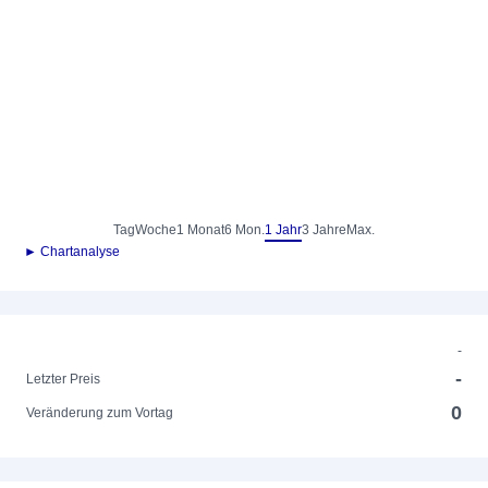
Tag
Woche
1 Monat
6 Mon.
1 Jahr
3 Jahre
Max.
► Chartanalyse
-
-
Letzter Preis
0
Veränderung zum Vortag