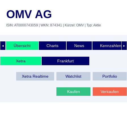
OMV AG
ISIN: AT0000743059
| WKN: 874341
| Kürzel: OMV
| Typ: Aktie
Übersicht
Charts
News
Kennzahlen
◄
►
Xetra
Frankfurt
Xetra Realtime
Watchlist
Portfolio
Kaufen
Verkaufen