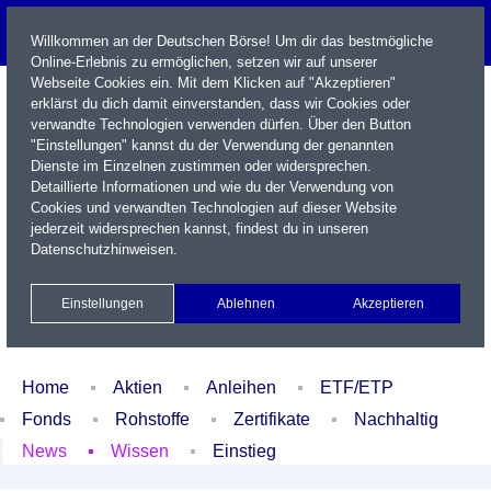
Willkommen an der Deutschen Börse! Um dir das bestmögliche
Online-Erlebnis zu ermöglichen, setzen wir auf unserer
Webseite Cookies ein. Mit dem Klicken auf "Akzeptieren"
erklärst du dich damit einverstanden, dass wir Cookies oder
verwandte Technologien verwenden dürfen. Über den Button
"Einstellungen" kannst du der Verwendung der genannten
Dienste im Einzelnen zustimmen oder widersprechen.
Detaillierte Informationen und wie du der Verwendung von
Cookies und verwandten Technologien auf dieser Website
Name / WKN / ISIN / Kürzel
jederzeit widersprechen kannst, findest du in unseren
Datenschutzhinweisen
.
Newsletter
Kontakt
English
Einstellungen
Ablehnen
Akzeptieren
Xetra Realtime
Watchlist
Portfolio
Login
Home
Aktien
Anleihen
ETF/ETP
Fonds
Rohstoffe
Zertifikate
Nachhaltig
News
Wissen
Einstieg