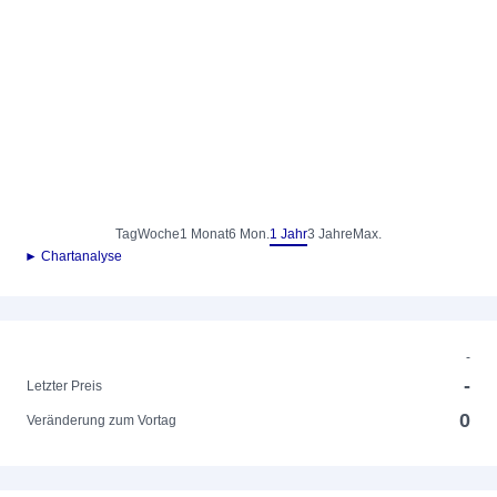
Tag
Woche
1 Monat
6 Mon.
1 Jahr
3 Jahre
Max.
► Chartanalyse
-
-
Letzter Preis
0
Veränderung zum Vortag