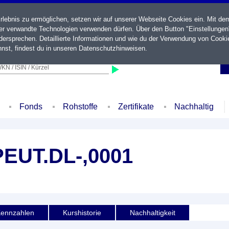
ebnis zu ermöglichen, setzen wir auf unserer Webseite Cookies ein. Mit de
der verwandte Technologien verwenden dürfen. Über den Button "Einstellungen
ersprechen. Detaillierte Informationen und wie du der Verwendung von Cooki
nst, findest du in unseren
Datenschutzhinweisen
.
KN / ISIN / Kürzel
Fonds
Rohstoffe
Zertifikate
Nachhaltig
UT.DL-,0001
ennzahlen
Kurshistorie
Nachhaltigkeit