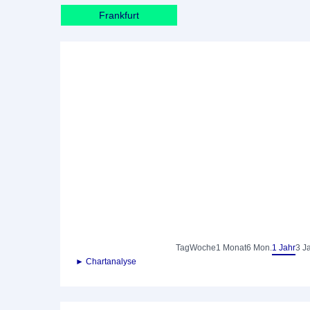
Frankfurt
Tag
Woche
1 Monat
6 Mon.
1 Jahr
3 J
► Chartanalyse