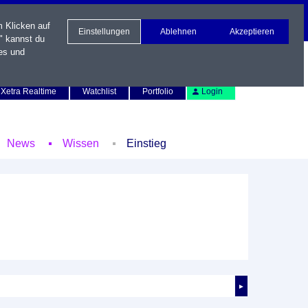
m Klicken auf
Einstellungen
Ablehnen
Akzeptieren
" kannst du
es und
Newsletter
Kontakt
English
Xetra Realtime
Watchlist
Portfolio
Login
News
Wissen
Einstieg
►