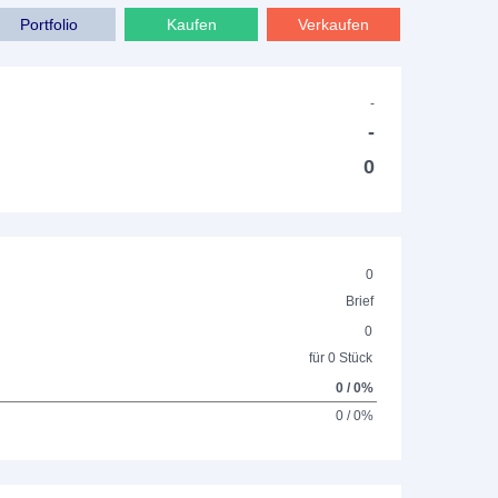
Portfolio
Kaufen
Verkaufen
-
-
0
0
Brief
0
für 0 Stück
0 / 0%
0 / 0%