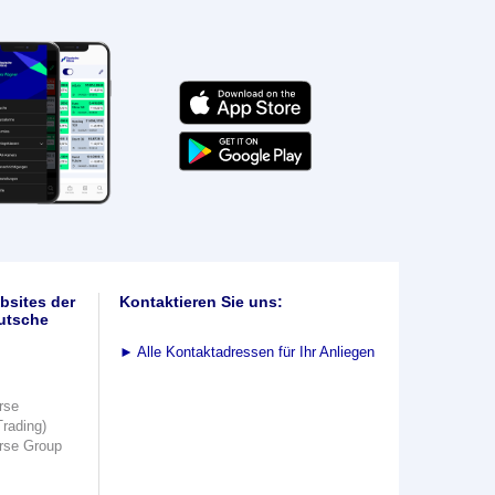
bsites der
Kontaktieren Sie uns:
utsche
►
Alle Kontaktadressen für Ihr Anliegen
rse
Trading)
rse Group