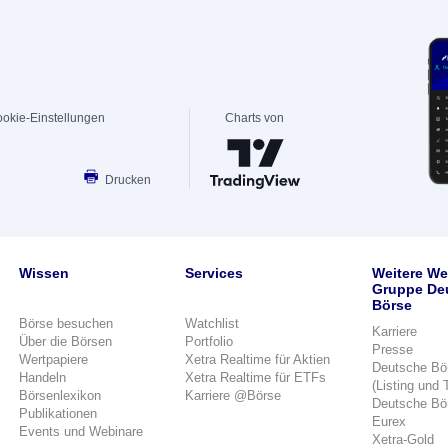
okie-Einstellungen
Charts von
Drucken
Wissen
Services
Weitere We
Gruppe De
Börse
Börse besuchen
Watchlist
Karriere
Über die Börsen
Portfolio
Presse
Wertpapiere
Xetra Realtime für Aktien
Deutsche Bö
Handeln
Xetra Realtime für ETFs
(Listing und 
Börsenlexikon
Karriere @Börse
Deutsche Bö
Publikationen
Eurex
Events und Webinare
Xetra-Gold