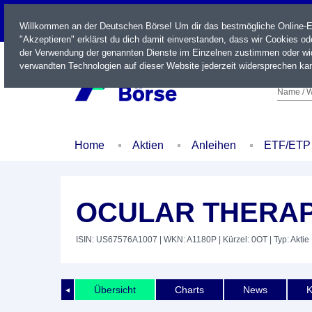
LIVE
Willkommen an der Deutschen Börse! Um dir das bestmögliche Online-Erl
"Akzeptieren" erklärst du dich damit einverstanden, dass wir Cookies o
der Verwendung der genannten Dienste im Einzelnen zustimmen oder wid
verwandten Technologien auf dieser Website jederzeit widersprechen kan
Name / W
Home
Aktien
Anleihen
ETF/ETP
OCULAR THERAPE
ISIN: US67576A1007
| WKN: A1180P
| Kürzel: 0OT
| Typ: Aktie
Übersicht
Charts
News
K
◄