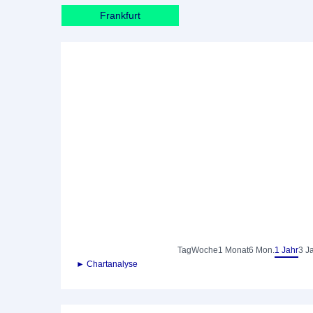
Frankfurt
Tag
Woche
1 Monat
6 Mon.
1 Jahr
3 J
► Chartanalyse