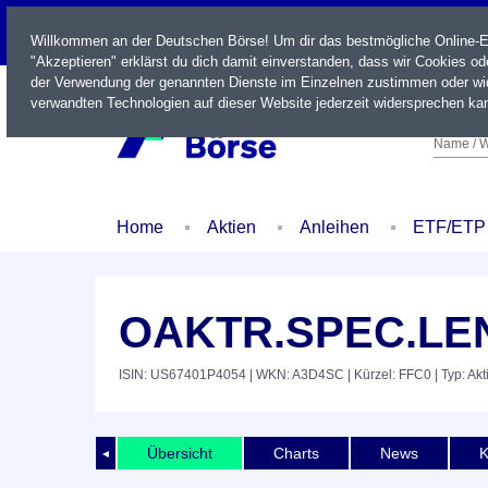
LIVE
Willkommen an der Deutschen Börse! Um dir das bestmögliche Online-Erl
"Akzeptieren" erklärst du dich damit einverstanden, dass wir Cookies o
der Verwendung der genannten Dienste im Einzelnen zustimmen oder wid
verwandten Technologien auf dieser Website jederzeit widersprechen kan
Name / W
Home
Aktien
Anleihen
ETF/ETP
OAKTR.SPEC.LEN
ISIN: US67401P4054
| WKN: A3D4SC
| Kürzel: FFC0
| Typ: Akt
Übersicht
Charts
News
K
◄