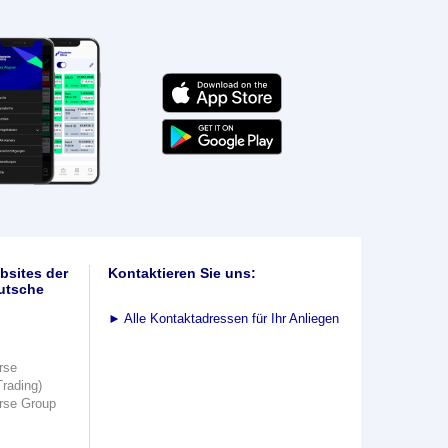
bsites der
Kontaktieren Sie uns:
utsche
►
Alle Kontaktadressen für Ihr Anliegen
rse
Trading)
rse Group