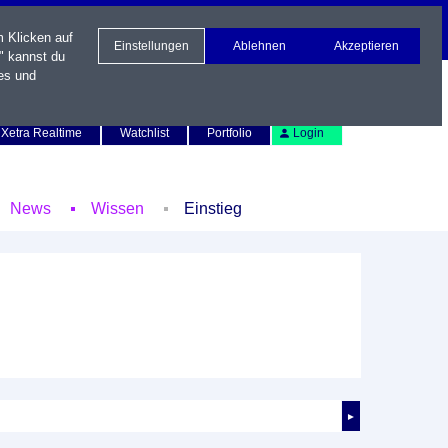
m Klicken auf
Einstellungen
Ablehnen
Akzeptieren
" kannst du
es und
Newsletter
Kontakt
English
Xetra Realtime
Watchlist
Portfolio
Login
News
Wissen
Einstieg
►