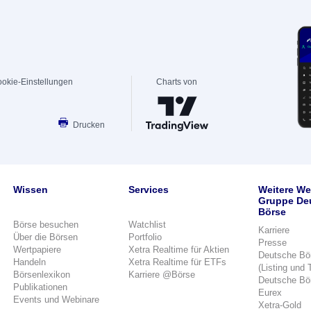
okie-Einstellungen
Charts von
Drucken
Wissen
Services
Weitere We
Gruppe De
Börse
Börse besuchen
Watchlist
Karriere
Über die Börsen
Portfolio
Presse
Wertpapiere
Xetra Realtime für Aktien
Deutsche Bö
Handeln
Xetra Realtime für ETFs
(Listing und 
Börsenlexikon
Karriere @Börse
Deutsche Bö
Publikationen
Eurex
Events und Webinare
Xetra-Gold