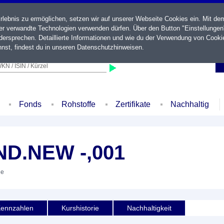
ebnis zu ermöglichen, setzen wir auf unserer Webseite Cookies ein. Mit de
der verwandte Technologien verwenden dürfen. Über den Button "Einstellungen
ersprechen. Detaillierte Informationen und wie du der Verwendung von Cooki
nst, findest du in unseren
Datenschutzhinweisen
.
KN / ISIN / Kürzel
Fonds
Rohstoffe
Zertifikate
Nachhaltig
D.NEW -,001
ie
ennzahlen
Kurshistorie
Nachhaltigkeit