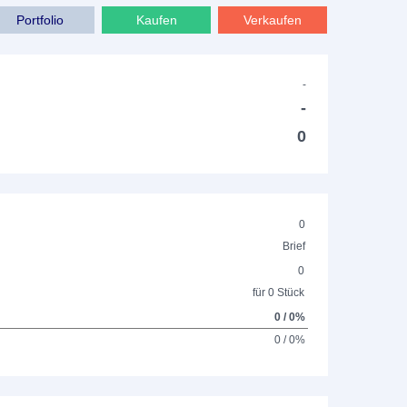
Portfolio
Kaufen
Verkaufen
-
-
0
0
Brief
0
für 0 Stück
0 / 0%
0 / 0%