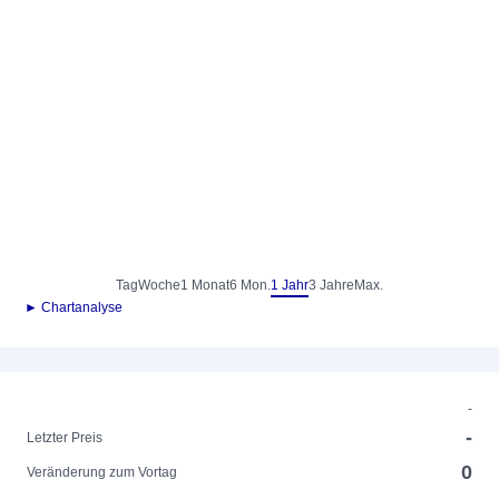
Tag
Woche
1 Monat
6 Mon.
1 Jahr
3 Jahre
Max.
► Chartanalyse
-
-
Letzter Preis
0
Veränderung zum Vortag