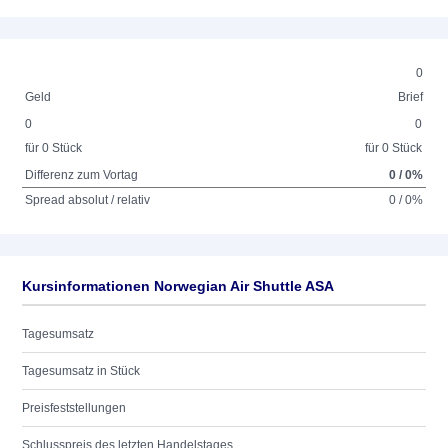
0
Geld
Brief
0
0
für 0 Stück
für 0 Stück
Differenz zum Vortag
0 / 0%
Spread absolut / relativ
0 / 0%
Kursinformationen Norwegian Air Shuttle ASA
Tagesumsatz
Tagesumsatz in Stück
Preisfeststellungen
Schlusspreis des letzten Handelstages