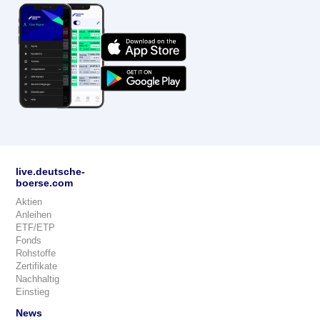
live.deutsche-
boerse.com
Aktien
Anleihen
ETF/ETP
Fonds
Rohstoffe
Zertifikate
Nachhaltig
Einstieg
News