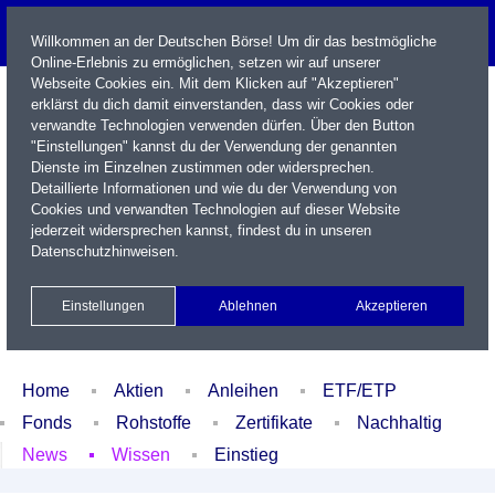
Willkommen an der Deutschen Börse! Um dir das bestmögliche
Online-Erlebnis zu ermöglichen, setzen wir auf unserer
Webseite Cookies ein. Mit dem Klicken auf "Akzeptieren"
erklärst du dich damit einverstanden, dass wir Cookies oder
verwandte Technologien verwenden dürfen. Über den Button
"Einstellungen" kannst du der Verwendung der genannten
Dienste im Einzelnen zustimmen oder widersprechen.
Detaillierte Informationen und wie du der Verwendung von
Cookies und verwandten Technologien auf dieser Website
Name / WKN / ISIN / Kürzel
jederzeit widersprechen kannst, findest du in unseren
Datenschutzhinweisen
.
Newsletter
Kontakt
English
Einstellungen
Ablehnen
Akzeptieren
Xetra Realtime
Watchlist
Portfolio
Login
Home
Aktien
Anleihen
ETF/ETP
Fonds
Rohstoffe
Zertifikate
Nachhaltig
News
Wissen
Einstieg