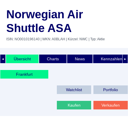
Norwegian Air
Shuttle ASA
ISIN: NO0010196140
| WKN: A0BLAH
| Kürzel: NWC
| Typ: Aktie
Übersicht
Charts
News
Kennzahlen
◄
►
Frankfurt
Watchlist
Portfolio
Kaufen
Verkaufen