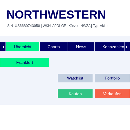
NORTHWESTERN
ISIN: US6680743050
| WKN: A0DLGF
| Kürzel: NWZA
| Typ: Aktie
Übersicht
Charts
News
Kennzahlen
◄
►
Frankfurt
Watchlist
Portfolio
Kaufen
Verkaufen