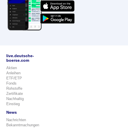
live.deutsche-
boerse.com
Aktien
Anleihen
ETF/ETP
Fonds
Rohstoffe
Zertifikate
Nachhaltig
Einstieg
News
Nachrichten
Bekanntmachungen