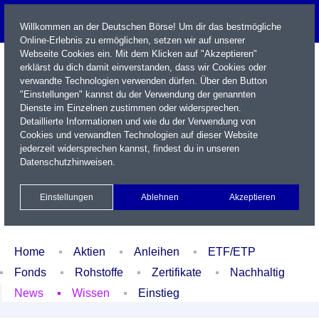
Willkommen an der Deutschen Börse! Um dir das bestmögliche
Online-Erlebnis zu ermöglichen, setzen wir auf unserer
Webseite Cookies ein. Mit dem Klicken auf "Akzeptieren"
erklärst du dich damit einverstanden, dass wir Cookies oder
verwandte Technologien verwenden dürfen. Über den Button
"Einstellungen" kannst du der Verwendung der genannten
Dienste im Einzelnen zustimmen oder widersprechen.
Detaillierte Informationen und wie du der Verwendung von
Cookies und verwandten Technologien auf dieser Website
Name / WKN / ISIN / Kürzel
jederzeit widersprechen kannst, findest du in unseren
Datenschutzhinweisen
.
Newsletter
Kontakt
English
Einstellungen
Ablehnen
Akzeptieren
Xetra Realtime
Watchlist
Portfolio
Login
Home
Aktien
Anleihen
ETF/ETP
Fonds
Rohstoffe
Zertifikate
Nachhaltig
News
Wissen
Einstieg