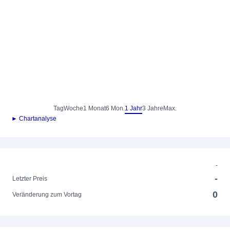
Tag
Woche
1 Monat
6 Mon.
1 Jahr
3 Jahre
Max.
► Chartanalyse
-
-
Letzter Preis
0
Veränderung zum Vortag