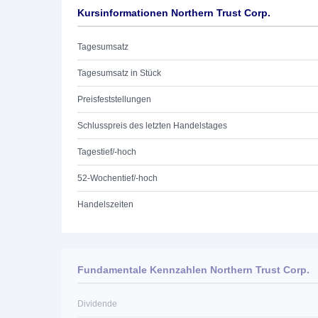
Kursinformationen Northern Trust Corp.
Tagesumsatz
Tagesumsatz in Stück
Preisfeststellungen
Schlusspreis des letzten Handelstages
Tagestief/-hoch
52-Wochentief/-hoch
Handelszeiten
Fundamentale Kennzahlen Northern Trust Corp.
Dividende