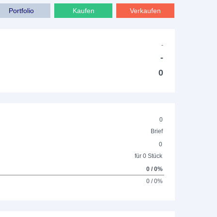
Portfolio
Kaufen
Verkaufen
-
-
0
0
Brief
0
für 0 Stück
0 / 0%
0 / 0%