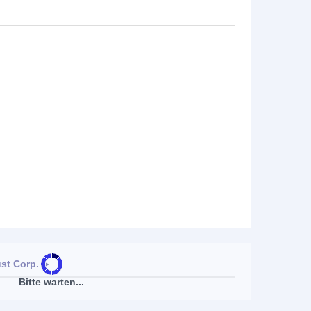
st Corp.
►
Bitte warten...