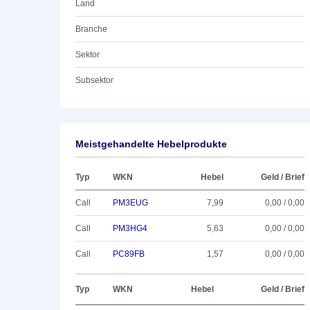
Land
Branche
Sektor
Subsektor
Meistgehandelte Hebelprodukte
Typ
WKN
Hebel
Geld / Brief
Call
PM3EUG
7,99
0,00 / 0,00
Call
PM3HG4
5,63
0,00 / 0,00
Call
PC89FB
1,57
0,00 / 0,00
Typ
WKN
Hebel
Geld / Brief