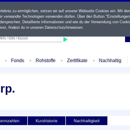
ebnis zu ermöglichen, setzen wir auf unserer Webseite Cookies ein. Mit de
der verwandte Technologien verwenden dürfen. Über den Button "Einstellungen
ersprechen. Detaillierte Informationen und wie du der Verwendung von Cooki
nst, findest du in unseren
Datenschutzhinweisen
.
KN / ISIN / Kürzel
Fonds
Rohstoffe
Zertifikate
Nachhaltig
rp.
ennzahlen
Kurshistorie
Nachhaltigkeit