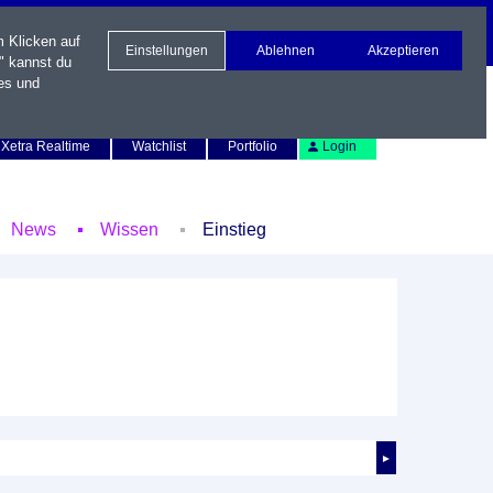
m Klicken auf
Einstellungen
Ablehnen
Akzeptieren
" kannst du
es und
Newsletter
Kontakt
English
Xetra Realtime
Watchlist
Portfolio
Login
News
Wissen
Einstieg
►