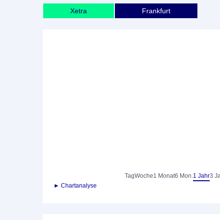
Xetra
Frankfurt
Tag
Woche
1 Monat
6 Mon.
1 Jahr
3 J
► Chartanalyse