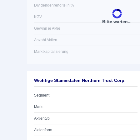
Dividendenrendite in %
KGV
Bitte warten...
Gewinn je Aktie
Anzahl Aktien
Marktkapitalisierung
Wichtige Stammdaten Northern Trust Corp.
Segment
Markt
Aktientyp
Aktienform