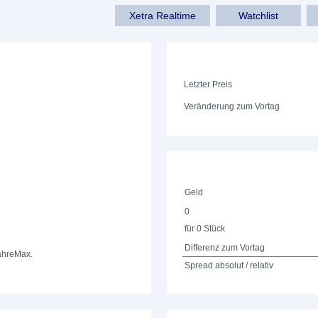
Xetra Realtime
Watchlist
Letzter Preis
Veränderung zum Vortag
Geld
0
für 0 Stück
Differenz zum Vortag
ahre
Max.
Spread absolut / relativ