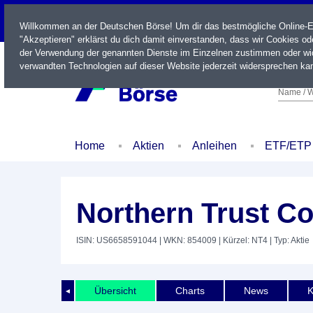
LIVE
Willkommen an der Deutschen Börse! Um dir das bestmögliche Online-Erl
"Akzeptieren" erklärst du dich damit einverstanden, dass wir Cookies o
der Verwendung der genannten Dienste im Einzelnen zustimmen oder wid
verwandten Technologien auf dieser Website jederzeit widersprechen kan
Name / W
Home
Aktien
Anleihen
ETF/ETP
Northern Trust Co
ISIN: US6658591044
| WKN: 854009
| Kürzel: NT4
| Typ: Aktie
Übersicht
Charts
News
K
◄