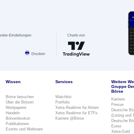
okie-Einstellungen
Charts von
Drucken
Wissen
Services
Weitere We
Gruppe De
Börse
Börse besuchen
Watchlist
Karriere
Über die Börsen
Portfolio
Presse
Wertpapiere
Xetra Realtime für Aktien
Deutsche Bö
Handeln
Xetra Realtime für ETFs
(Listing und 
Börsenlexikon
Karriere @Börse
Deutsche Bö
Publikationen
Eurex
Events und Webinare
Xetra-Gold