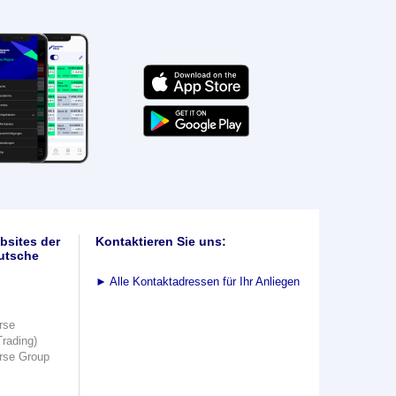
bsites der
Kontaktieren Sie uns:
utsche
►
Alle Kontaktadressen für Ihr Anliegen
rse
Trading)
rse Group