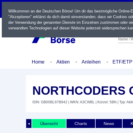
LIVE
Willkommen an der Deutschen Börse! Um dir das bestmögliche Online-Erl
"Akzeptieren" erklärst du dich damit einverstanden, dass wir Cookies o
der Verwendung der genannten Dienste im Einzelnen zustimmen oder wid
verwandten Technologien auf dieser Website jederzeit widersprechen kan
Name / W
Home
Aktien
Anleihen
ETF/ETP
NORTHCODERS G
ISIN: GB00BL97B942
| WKN: A3CWBL
| Kürzel: 5BN
| Typ: Akti
Übersicht
Charts
News
K
◄