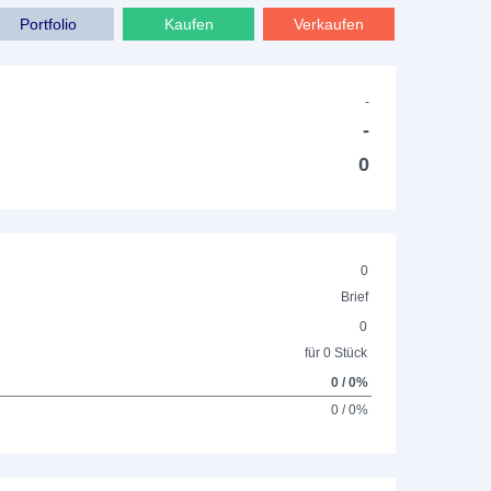
Portfolio
Kaufen
Verkaufen
-
-
0
0
Brief
0
für 0 Stück
0 / 0%
0 / 0%