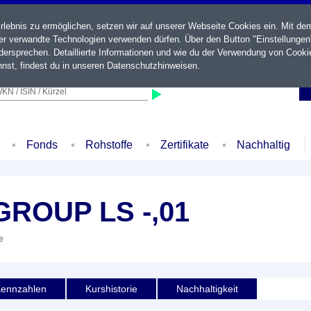
ebnis zu ermöglichen, setzen wir auf unserer Webseite Cookies ein. Mit de
der verwandte Technologien verwenden dürfen. Über den Button "Einstellungen
ersprechen. Detaillierte Informationen und wie du der Verwendung von Cooki
nst, findest du in unseren
Datenschutzhinweisen
.
KN / ISIN / Kürzel
Fonds
Rohstoffe
Zertifikate
Nachhaltig
ROUP LS -,01
e
ennzahlen
Kurshistorie
Nachhaltigkeit