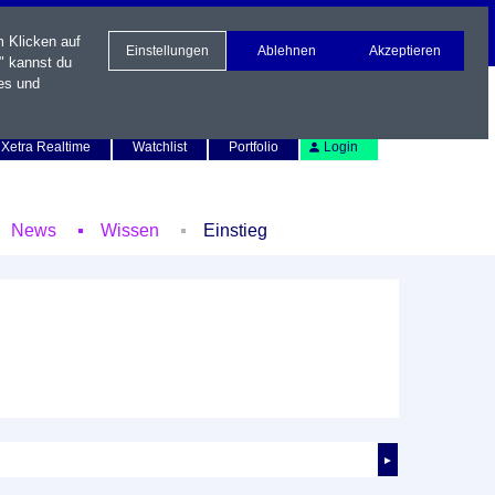
m Klicken auf
Einstellungen
Ablehnen
Akzeptieren
" kannst du
es und
Newsletter
Kontakt
English
Xetra Realtime
Watchlist
Portfolio
Login
News
Wissen
Einstieg
►