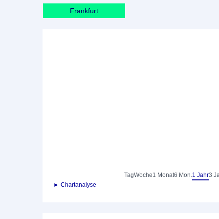
Frankfurt
Tag
Woche
1 Monat
6 Mon.
1 Jahr
3 J
► Chartanalyse