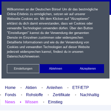
Willkommen an der Deutschen Börse! Um dir das bestmögliche
Online-Erlebnis zu ermöglichen, setzen wir auf unserer
Webseite Cookies ein. Mit dem Klicken auf "Akzeptieren"
erklärst du dich damit einverstanden, dass wir Cookies oder
verwandte Technologien verwenden dürfen. Über den Button
"Einstellungen" kannst du der Verwendung der genannten
Dienste im Einzelnen zustimmen oder widersprechen.
Detaillierte Informationen und wie du der Verwendung von
Cookies und verwandten Technologien auf dieser Website
Name / WKN / ISIN / Kürzel
jederzeit widersprechen kannst, findest du in unseren
Datenschutzhinweisen
.
Newsletter
Kontakt
English
Einstellungen
Ablehnen
Akzeptieren
Xetra Realtime
Watchlist
Portfolio
Login
Home
Aktien
Anleihen
ETF/ETP
Fonds
Rohstoffe
Zertifikate
Nachhaltig
News
Wissen
Einstieg