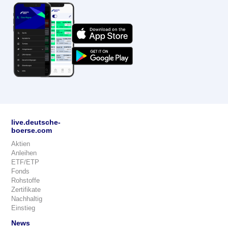
live.deutsche-
boerse.com
Aktien
Anleihen
ETF/ETP
Fonds
Rohstoffe
Zertifikate
Nachhaltig
Einstieg
News