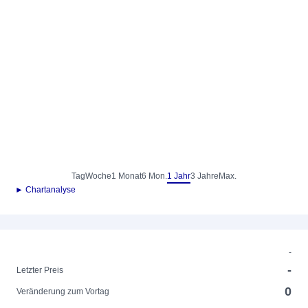
Tag
Woche
1 Monat
6 Mon.
1 Jahr
3 Jahre
Max.
► Chartanalyse
-
-
Letzter Preis
0
Veränderung zum Vortag