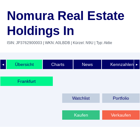
Nomura Real Estate
Holdings In
ISIN: JP3762900003
| WKN: A0LBDB
| Kürzel: N9U
| Typ: Aktie
Übersicht
Charts
News
Kennzahlen
◄
►
Frankfurt
Watchlist
Portfolio
Kaufen
Verkaufen