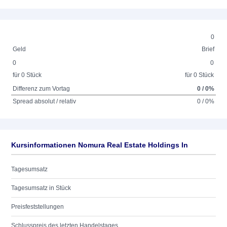
0
Geld
Brief
0
0
für 0 Stück
für 0 Stück
Differenz zum Vortag
0 / 0%
Spread absolut / relativ
0 / 0%
Kursinformationen Nomura Real Estate Holdings In
Tagesumsatz
Tagesumsatz in Stück
Preisfeststellungen
Schlusspreis des letzten Handelstages