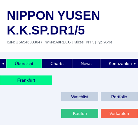
NIPPON YUSEN
K.K.SP.DR1/5
ISIN: US6546333047
| WKN: A0RECG
| Kürzel: NYK
| Typ: Aktie
Übersicht
Charts
News
Kennzahlen
◄
►
Frankfurt
Watchlist
Portfolio
Kaufen
Verkaufen