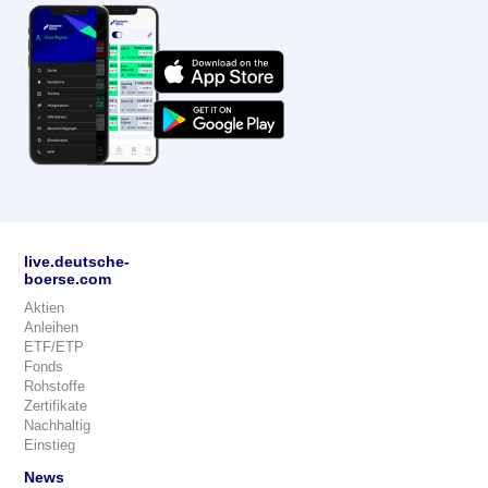
live.deutsche-
boerse.com
Aktien
Anleihen
ETF/ETP
Fonds
Rohstoffe
Zertifikate
Nachhaltig
Einstieg
News