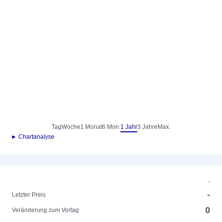
Tag
Woche
1 Monat
6 Mon.
1 Jahr
3 Jahre
Max.
► Chartanalyse
-
-
Letzter Preis
0
Veränderung zum Vortag