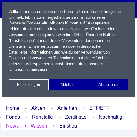
Willkommen an der Deutschen Börse! Um dir das bestmögliche
Online-Erlebnis zu ermöglichen, setzen wir auf unserer
Webseite Cookies ein. Mit dem Klicken auf "Akzeptieren"
erklärst du dich damit einverstanden, dass wir Cookies oder
verwandte Technologien verwenden dürfen. Über den Button
"Einstellungen" kannst du der Verwendung der genannten
Dienste im Einzelnen zustimmen oder widersprechen.
Detaillierte Informationen und wie du der Verwendung von
Cookies und verwandten Technologien auf dieser Website
Name / WKN / ISIN / Kürzel
jederzeit widersprechen kannst, findest du in unseren
Datenschutzhinweisen
.
Newsletter
Kontakt
English
Einstellungen
Ablehnen
Akzeptieren
Xetra Realtime
Watchlist
Portfolio
Login
Home
Aktien
Anleihen
ETF/ETP
Fonds
Rohstoffe
Zertifikate
Nachhaltig
News
Wissen
Einstieg