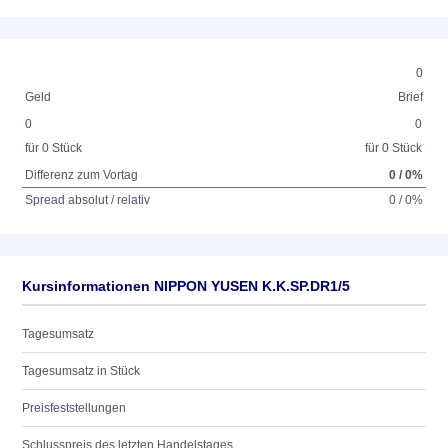
0
Geld
Brief
0
0
für 0 Stück
für 0 Stück
Differenz zum Vortag
0 / 0%
Spread absolut / relativ
0 / 0%
Kursinformationen NIPPON YUSEN K.K.SP.DR1/5
Tagesumsatz
Tagesumsatz in Stück
Preisfeststellungen
Schlusspreis des letzten Handelstages