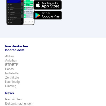
live.deutsche-
boerse.com
Aktien
Anleihen
ETF/ETP
Fonds
Rohstoffe
Zertifikate
Nachhaltig
Einstieg
News
Nachrichten
Bekanntmachungen