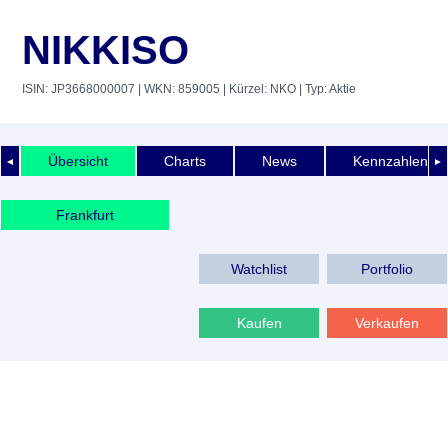
NIKKISO
ISIN: JP3668000007
| WKN: 859005
| Kürzel: NKO
| Typ: Aktie
Übersicht
Charts
News
Kennzahlen
◄
►
Frankfurt
Watchlist
Portfolio
Kaufen
Verkaufen