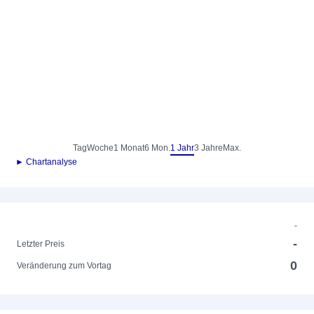
Tag
Woche
1 Monat
6 Mon.
1 Jahr
3 Jahre
Max.
► Chartanalyse
-
-
Letzter Preis
0
Veränderung zum Vortag