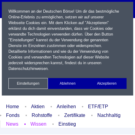
Willkommen an der Deutschen Börse! Um dir das bestmögliche
Online-Erlebnis zu ermöglichen, setzen wir auf unserer
Webseite Cookies ein. Mit dem Klicken auf "Akzeptieren"
erklärst du dich damit einverstanden, dass wir Cookies oder
verwandte Technologien verwenden dürfen. Über den Button
"Einstellungen" kannst du der Verwendung der genannten
Dienste im Einzelnen zustimmen oder widersprechen.
Detaillierte Informationen und wie du der Verwendung von
Cookies und verwandten Technologien auf dieser Website
Name / WKN / ISIN / Kürzel
jederzeit widersprechen kannst, findest du in unseren
Datenschutzhinweisen
.
Newsletter
Kontakt
English
Einstellungen
Ablehnen
Akzeptieren
Xetra Realtime
Watchlist
Portfolio
Login
Home
Aktien
Anleihen
ETF/ETP
Fonds
Rohstoffe
Zertifikate
Nachhaltig
News
Wissen
Einstieg