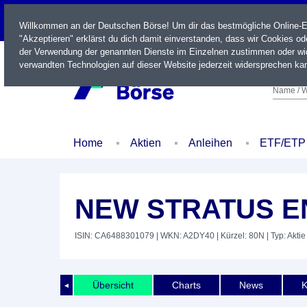
LIVE
Willkommen an der Deutschen Börse! Um dir das bestmögliche Online-Erl
"Akzeptieren" erklärst du dich damit einverstanden, dass wir Cookies o
der Verwendung der genannten Dienste im Einzelnen zustimmen oder wid
verwandten Technologien auf dieser Website jederzeit widersprechen kan
Name / W
Home
Aktien
Anleihen
ETF/ETP
NEW STRATUS 
ISIN: CA6488301079
| WKN: A2DY40
| Kürzel: 80N
| Typ: Aktie
Übersicht
Charts
News
K
◄