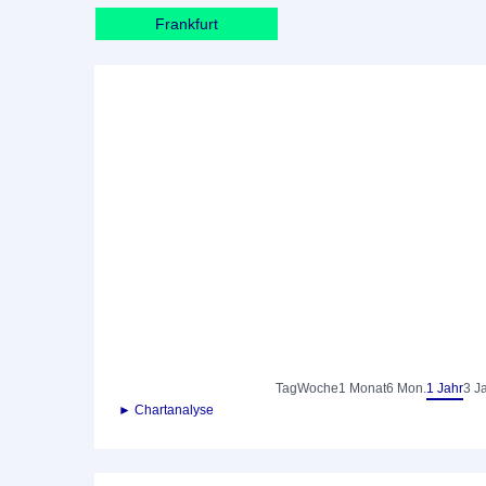
Frankfurt
Tag
Woche
1 Monat
6 Mon.
1 Jahr
3 J
► Chartanalyse