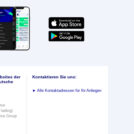
bsites der
Kontaktieren Sie uns:
utsche
►
Alle Kontaktadressen für Ihr Anliegen
rse
Trading)
rse Group