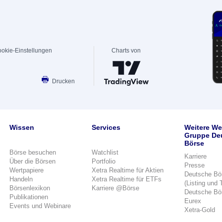
okie-Einstellungen
Charts von
Drucken
Wissen
Services
Weitere We
Gruppe De
Börse
Börse besuchen
Watchlist
Karriere
Über die Börsen
Portfolio
Presse
Wertpapiere
Xetra Realtime für Aktien
Deutsche Bö
Handeln
Xetra Realtime für ETFs
(Listing und 
Börsenlexikon
Karriere @Börse
Deutsche Bö
Publikationen
Eurex
Events und Webinare
Xetra-Gold