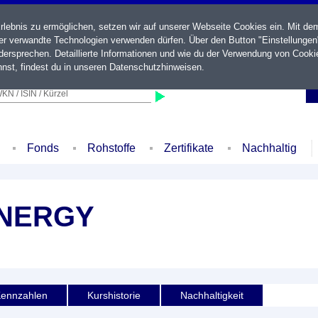
ebnis zu ermöglichen, setzen wir auf unserer Webseite Cookies ein. Mit de
der verwandte Technologien verwenden dürfen. Über den Button "Einstellungen
ersprechen. Detaillierte Informationen und wie du der Verwendung von Cooki
nst, findest du in unseren
Datenschutzhinweisen
.
KN / ISIN / Kürzel
Fonds
Rohstoffe
Zertifikate
Nachhaltig
ENERGY
ennzahlen
Kurshistorie
Nachhaltigkeit