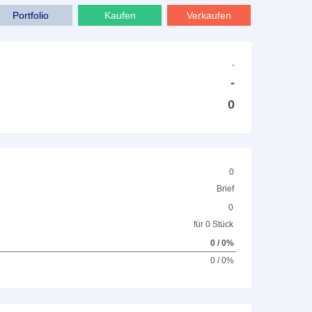
Portfolio
Kaufen
Verkaufen
-
-
0
0
Brief
0
für 0 Stück
0 / 0%
0 / 0%