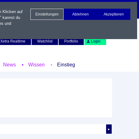
m Klicken auf
Einstellungen
Ablehnen
Akzeptieren
" kannst du
es und
Newsletter
Kontakt
English
Xetra Realtime
Watchlist
Portfolio
Login
News
Wissen
Einstieg
►