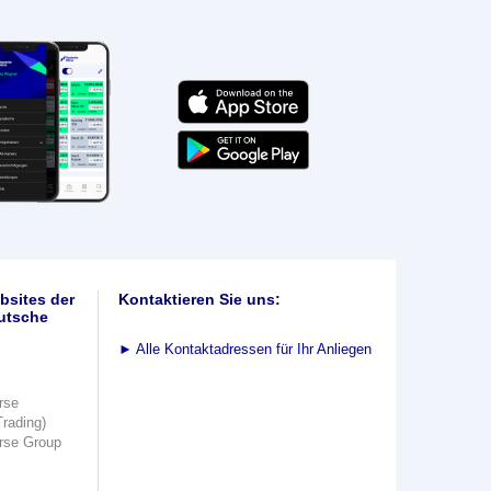
bsites der
Kontaktieren Sie uns:
utsche
►
Alle Kontaktadressen für Ihr Anliegen
rse
Trading)
rse Group