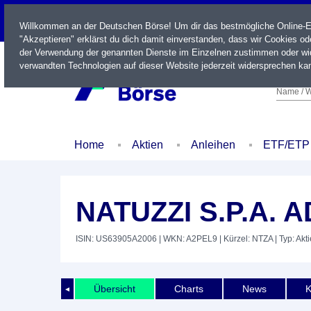
LIVE
Willkommen an der Deutschen Börse! Um dir das bestmögliche Online-Erl
"Akzeptieren" erklärst du dich damit einverstanden, dass wir Cookies o
der Verwendung der genannten Dienste im Einzelnen zustimmen oder wid
verwandten Technologien auf dieser Website jederzeit widersprechen kan
Name / W
Home
Aktien
Anleihen
ETF/ETP
NATUZZI S.P.A. A
ISIN: US63905A2006
| WKN: A2PEL9
| Kürzel: NTZA
| Typ: Akti
Übersicht
Charts
News
K
◄