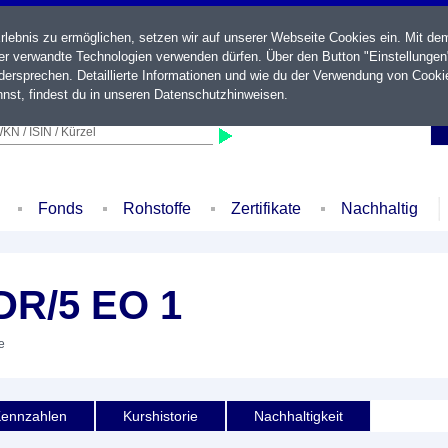
ebnis zu ermöglichen, setzen wir auf unserer Webseite Cookies ein. Mit de
der verwandte Technologien verwenden dürfen. Über den Button "Einstellungen
ersprechen. Detaillierte Informationen und wie du der Verwendung von Cooki
nst, findest du in unseren
Datenschutzhinweisen
.
KN / ISIN / Kürzel
Fonds
Rohstoffe
Zertifikate
Nachhaltig
DR/5 EO 1
e
ennzahlen
Kurshistorie
Nachhaltigkeit