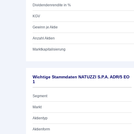
Dividendenrendite in %
KGV
Gewinn je Aktie
Anzahl Aktien
Marktkapitalisierung
Wichtige Stammdaten NATUZZI S.P.A. ADR/5 EO
1
Segment
Markt
Aktientyp
Aktienform