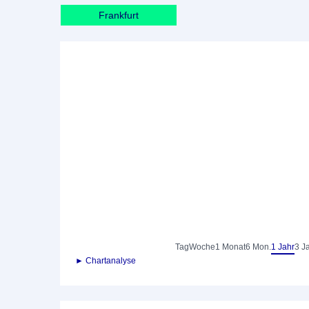
Frankfurt
Tag
Woche
1 Monat
6 Mon.
1 Jahr
3 J
► Chartanalyse