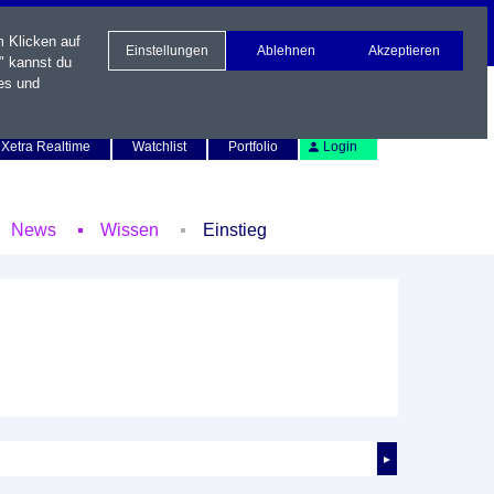
m Klicken auf
Einstellungen
Ablehnen
Akzeptieren
" kannst du
es und
Newsletter
Kontakt
English
Xetra Realtime
Watchlist
Portfolio
Login
News
Wissen
Einstieg
►