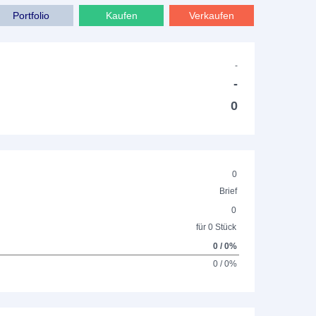
Portfolio
Kaufen
Verkaufen
-
-
0
0
Brief
0
für 0 Stück
0 / 0%
0 / 0%