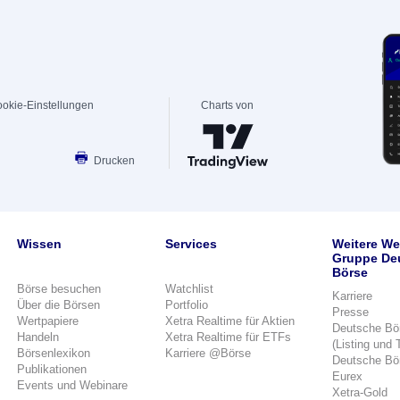
okie-Einstellungen
Charts von
Drucken
Wissen
Services
Weitere We
Gruppe De
Börse
Börse besuchen
Watchlist
Karriere
Über die Börsen
Portfolio
Presse
Wertpapiere
Xetra Realtime für Aktien
Deutsche Bö
Handeln
Xetra Realtime für ETFs
(Listing und 
Börsenlexikon
Karriere @Börse
Deutsche Bö
Publikationen
Eurex
Events und Webinare
Xetra-Gold