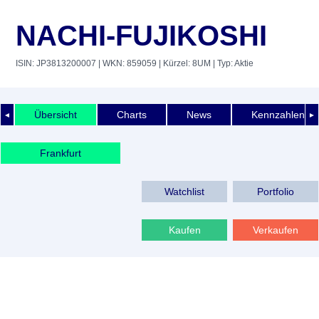
NACHI-FUJIKOSHI
ISIN: JP3813200007
| WKN: 859059
| Kürzel: 8UM
| Typ: Aktie
Übersicht
Charts
News
Kennzahlen
◄
►
Frankfurt
Watchlist
Portfolio
Kaufen
Verkaufen