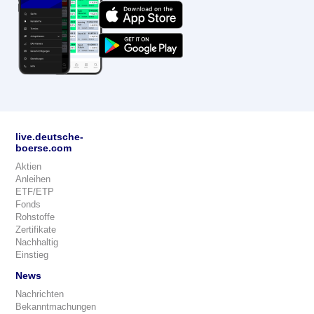
live.deutsche-
boerse.com
Aktien
Anleihen
ETF/ETP
Fonds
Rohstoffe
Zertifikate
Nachhaltig
Einstieg
News
Nachrichten
Bekanntmachungen