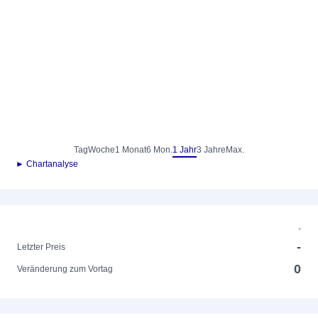
Tag
Woche
1 Monat
6 Mon.
1 Jahr
3 Jahre
Max.
► Chartanalyse
-
-
Letzter Preis
0
Veränderung zum Vortag