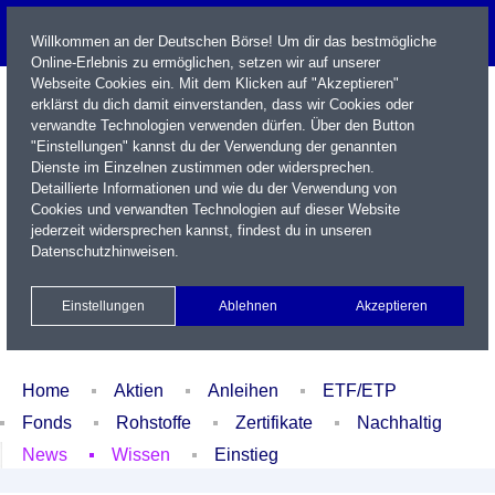
Willkommen an der Deutschen Börse! Um dir das bestmögliche
Online-Erlebnis zu ermöglichen, setzen wir auf unserer
Webseite Cookies ein. Mit dem Klicken auf "Akzeptieren"
erklärst du dich damit einverstanden, dass wir Cookies oder
verwandte Technologien verwenden dürfen. Über den Button
"Einstellungen" kannst du der Verwendung der genannten
Dienste im Einzelnen zustimmen oder widersprechen.
Detaillierte Informationen und wie du der Verwendung von
Cookies und verwandten Technologien auf dieser Website
Name / WKN / ISIN / Kürzel
jederzeit widersprechen kannst, findest du in unseren
Datenschutzhinweisen
.
Newsletter
Kontakt
English
Einstellungen
Ablehnen
Akzeptieren
Xetra Realtime
Watchlist
Portfolio
Login
Home
Aktien
Anleihen
ETF/ETP
Fonds
Rohstoffe
Zertifikate
Nachhaltig
News
Wissen
Einstieg