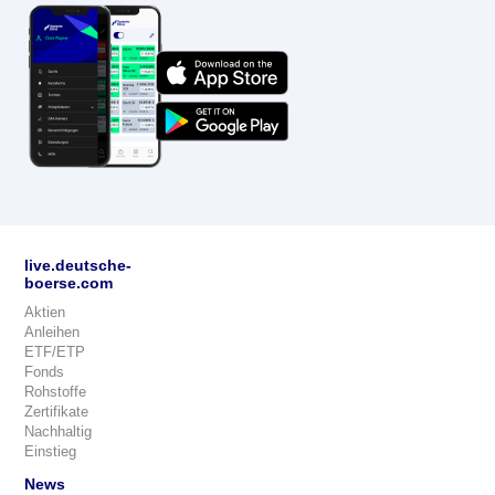
live.deutsche-
boerse.com
Aktien
Anleihen
ETF/ETP
Fonds
Rohstoffe
Zertifikate
Nachhaltig
Einstieg
News