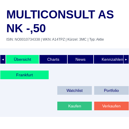
MULTICONSULT AS
NK -,50
ISIN: NO0010734338
| WKN: A14TPZ
| Kürzel: 3MC
| Typ: Aktie
Übersicht
Charts
News
Kennzahlen
◄
►
Frankfurt
Watchlist
Portfolio
Kaufen
Verkaufen