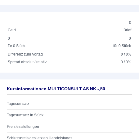
0
Geld
Brief
0
0
für 0 Stück
für 0 Stück
Differenz zum Vortag
0 / 0%
Spread absolut / relativ
0 / 0%
Kursinformationen MULTICONSULT AS NK -,50
Tagesumsatz
Tagesumsatz in Stück
Preisfeststellungen
Schlusspreis des letzten Handelstages