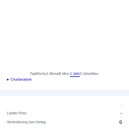
Tag
Woche
1 Monat
6 Mon.
1 Jahr
3 Jahre
Max.
► Chartanalyse
-
-
Letzter Preis
0
Veränderung zum Vortag