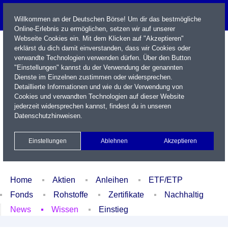
Willkommen an der Deutschen Börse! Um dir das bestmögliche
Online-Erlebnis zu ermöglichen, setzen wir auf unserer
Webseite Cookies ein. Mit dem Klicken auf "Akzeptieren"
erklärst du dich damit einverstanden, dass wir Cookies oder
verwandte Technologien verwenden dürfen. Über den Button
"Einstellungen" kannst du der Verwendung der genannten
Dienste im Einzelnen zustimmen oder widersprechen.
Detaillierte Informationen und wie du der Verwendung von
Cookies und verwandten Technologien auf dieser Website
Name / WKN / ISIN / Kürzel
jederzeit widersprechen kannst, findest du in unseren
Datenschutzhinweisen
.
Newsletter
Kontakt
English
Einstellungen
Ablehnen
Akzeptieren
Xetra Realtime
Watchlist
Portfolio
Login
Home
Aktien
Anleihen
ETF/ETP
Fonds
Rohstoffe
Zertifikate
Nachhaltig
News
Wissen
Einstieg