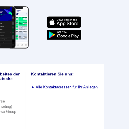
bsites der
Kontaktieren Sie uns:
utsche
►
Alle Kontaktadressen für Ihr Anliegen
rse
Trading)
rse Group