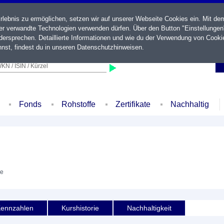
ebnis zu ermöglichen, setzen wir auf unserer Webseite Cookies ein. Mit de
der verwandte Technologien verwenden dürfen. Über den Button "Einstellungen
ersprechen. Detaillierte Informationen und wie du der Verwendung von Cooki
nst, findest du in unseren
Datenschutzhinweisen
.
KN / ISIN / Kürzel
Fonds
Rohstoffe
Zertifikate
Nachhaltig
ie
ennzahlen
Kurshistorie
Nachhaltigkeit