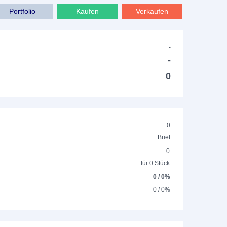
Portfolio
Kaufen
Verkaufen
-
-
0
0
Brief
0
für 0 Stück
0 / 0%
0 / 0%