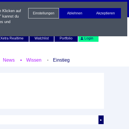
m Klicken auf
Einstellungen
Ablehnen
Akzeptieren
" kannst du
es und
Newsletter
Kontakt
English
Xetra Realtime
Watchlist
Portfolio
Login
News
Wissen
Einstieg
►