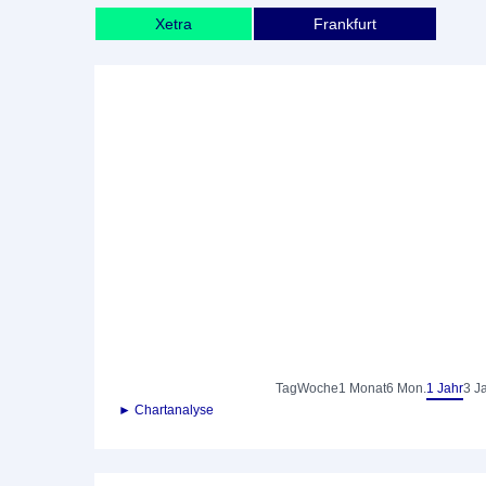
Xetra
Frankfurt
Tag
Woche
1 Monat
6 Mon.
1 Jahr
3 J
► Chartanalyse