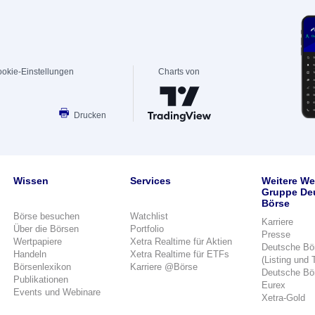
okie-Einstellungen
Charts von
Drucken
Wissen
Services
Weitere We
Gruppe De
Börse
Börse besuchen
Watchlist
Karriere
Über die Börsen
Portfolio
Presse
Wertpapiere
Xetra Realtime für Aktien
Deutsche Bö
Handeln
Xetra Realtime für ETFs
(Listing und 
Börsenlexikon
Karriere @Börse
Deutsche Bö
Publikationen
Eurex
Events und Webinare
Xetra-Gold