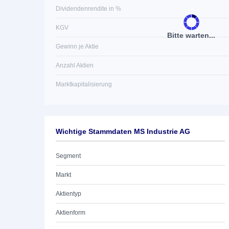
Dividendenrendite in %
KGV
Bitte warten...
Gewinn je Aktie
Anzahl Aktien
Marktkapitalisierung
Wichtige Stammdaten MS Industrie AG
Segment
Markt
Aktientyp
Aktienform