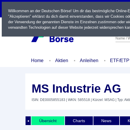
LIVE
Willkommen an der Deutschen Börse! Um dir das bestmögliche Online-Erl
"Akzeptieren" erklärst du dich damit einverstanden, dass wir Cookies o
der Verwendung der genannten Dienste im Einzelnen zustimmen oder wid
verwandten Technologien auf dieser Website jederzeit widersprechen kan
Name / W
Home
Aktien
Anleihen
ETF/ETP
MS Industrie AG
ISIN: DE0005855183
| WKN: 585518
| Kürzel: MSAG
| Typ: Akt
Übersicht
Charts
News
K
◄