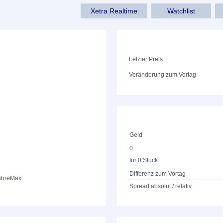
Xetra Realtime
Watchlist
Letzter Preis
Veränderung zum Vortag
Geld
0
für 0 Stück
Differenz zum Vortag
ahre
Max.
Spread absolut / relativ