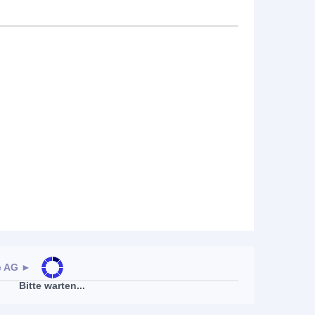
e AG
►
Bitte warten...