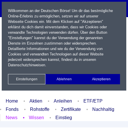
Willkommen an der Deutschen Börse! Um dir das bestmögliche
Online-Erlebnis zu ermöglichen, setzen wir auf unserer
Webseite Cookies ein. Mit dem Klicken auf "Akzeptieren"
erklärst du dich damit einverstanden, dass wir Cookies oder
verwandte Technologien verwenden dürfen. Über den Button
"Einstellungen" kannst du der Verwendung der genannten
Dienste im Einzelnen zustimmen oder widersprechen.
Detaillierte Informationen und wie du der Verwendung von
Cookies und verwandten Technologien auf dieser Website
Name / WKN / ISIN / Kürzel
jederzeit widersprechen kannst, findest du in unseren
Datenschutzhinweisen
.
Newsletter
Kontakt
English
Einstellungen
Ablehnen
Akzeptieren
Xetra Realtime
Watchlist
Portfolio
Login
Home
Aktien
Anleihen
ETF/ETP
Fonds
Rohstoffe
Zertifikate
Nachhaltig
News
Wissen
Einstieg