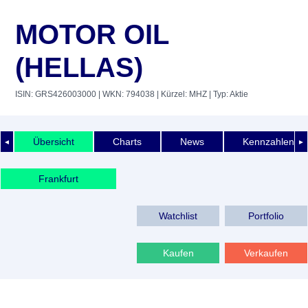
MOTOR OIL
(HELLAS)
ISIN: GRS426003000
| WKN: 794038
| Kürzel: MHZ
| Typ: Aktie
Übersicht
Charts
News
Kennzahlen
◄
►
Frankfurt
Watchlist
Portfolio
Kaufen
Verkaufen