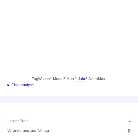
Tag
Woche
1 Monat
6 Mon.
1 Jahr
3 Jahre
Max.
► Chartanalyse
-
-
Letzter Preis
0
Veränderung zum Vortag