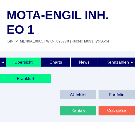
MOTA-ENGIL INH.
EO 1
ISIN: PTMEN0AE0005
| WKN: 896770
| Kürzel: M09
| Typ: Aktie
Übersicht
Charts
News
Kennzahlen
◄
►
Frankfurt
Watchlist
Portfolio
Kaufen
Verkaufen