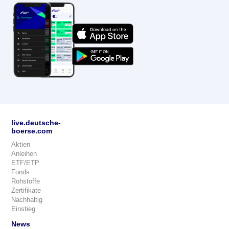
live.deutsche-
boerse.com
Aktien
Anleihen
ETF/ETP
Fonds
Rohstoffe
Zertifikate
Nachhaltig
Einstieg
News