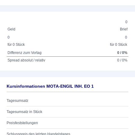
0
Geld
Brief
0
0
für 0 Stück
für 0 Stück
Differenz zum Vortag
0 / 0%
Spread absolut / relativ
0 / 0%
Kursinformationen MOTA-ENGIL INH. EO 1
Tagesumsatz
Tagesumsatz in Stück
Preisfeststellungen
Schlusspreis des letzten Handelstages