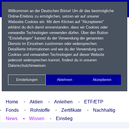
Willkommen an der Deutschen Börse! Um dir das bestmögliche
Online-Erlebnis zu ermöglichen, setzen wir auf unserer
Webseite Cookies ein. Mit dem Klicken auf "Akzeptieren"
erklärst du dich damit einverstanden, dass wir Cookies oder
verwandte Technologien verwenden dürfen. Über den Button
"Einstellungen" kannst du der Verwendung der genannten
Dienste im Einzelnen zustimmen oder widersprechen.
Detaillierte Informationen und wie du der Verwendung von
Cookies und verwandten Technologien auf dieser Website
Name / WKN / ISIN / Kürzel
jederzeit widersprechen kannst, findest du in unseren
Datenschutzhinweisen
.
Newsletter
Kontakt
English
Einstellungen
Ablehnen
Akzeptieren
Xetra Realtime
Watchlist
Portfolio
Login
Home
Aktien
Anleihen
ETF/ETP
Fonds
Rohstoffe
Zertifikate
Nachhaltig
News
Wissen
Einstieg