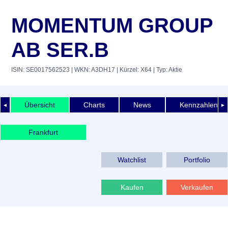
MOMENTUM GROUP
AB SER.B
ISIN: SE0017562523
| WKN: A3DH17
| Kürzel: X64
| Typ: Aktie
Übersicht
Charts
News
Kennzahlen
◄
►
Frankfurt
Watchlist
Portfolio
Kaufen
Verkaufen