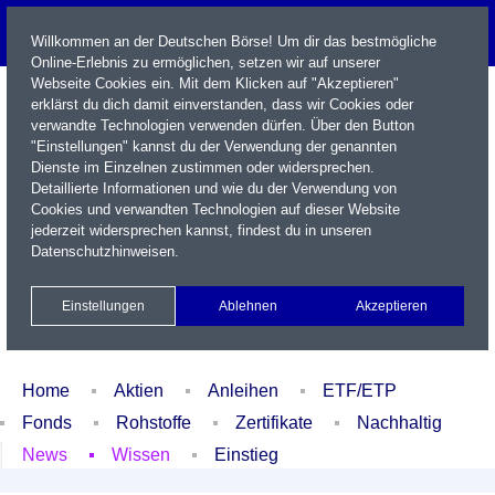
Willkommen an der Deutschen Börse! Um dir das bestmögliche
Online-Erlebnis zu ermöglichen, setzen wir auf unserer
Webseite Cookies ein. Mit dem Klicken auf "Akzeptieren"
erklärst du dich damit einverstanden, dass wir Cookies oder
verwandte Technologien verwenden dürfen. Über den Button
"Einstellungen" kannst du der Verwendung der genannten
Dienste im Einzelnen zustimmen oder widersprechen.
Detaillierte Informationen und wie du der Verwendung von
Cookies und verwandten Technologien auf dieser Website
Name / WKN / ISIN / Kürzel
jederzeit widersprechen kannst, findest du in unseren
Datenschutzhinweisen
.
Newsletter
Kontakt
English
Einstellungen
Ablehnen
Akzeptieren
Xetra Realtime
Watchlist
Portfolio
Login
Home
Aktien
Anleihen
ETF/ETP
Fonds
Rohstoffe
Zertifikate
Nachhaltig
News
Wissen
Einstieg