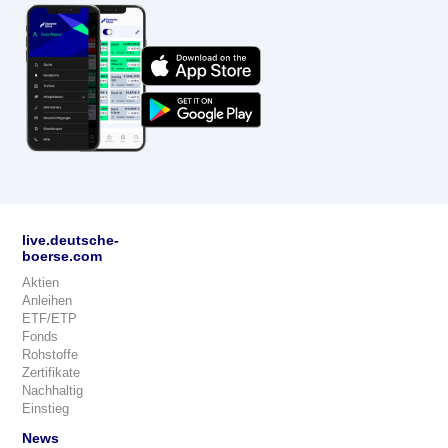
live.deutsche-
boerse.com
Aktien
Anleihen
ETF/ETP
Fonds
Rohstoffe
Zertifikate
Nachhaltig
Einstieg
News