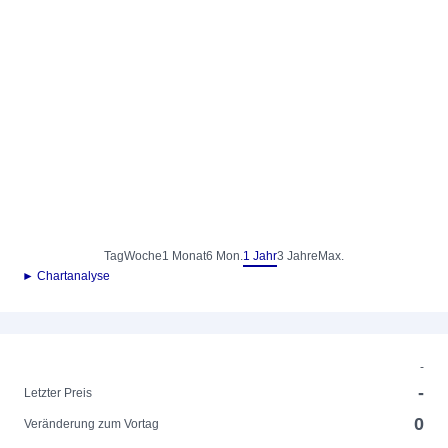
Tag
Woche
1 Monat
6 Mon.
1 Jahr
3 Jahre
Max.
► Chartanalyse
-
-
Letzter Preis
0
Veränderung zum Vortag