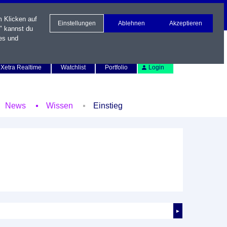
m Klicken auf
Einstellungen
Ablehnen
Akzeptieren
" kannst du
es und
Newsletter
Kontakt
English
Xetra Realtime
Watchlist
Portfolio
Login
News
Wissen
Einstieg
►