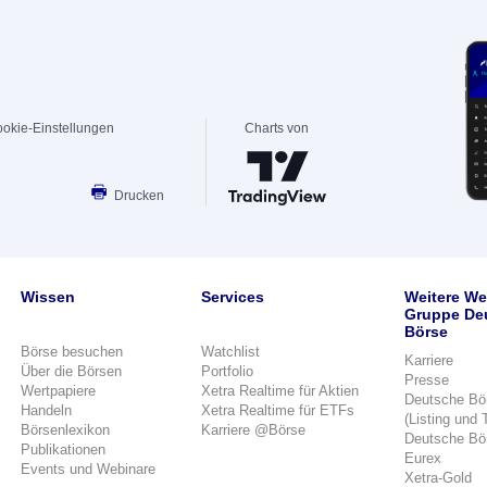
okie-Einstellungen
Charts von
Drucken
Wissen
Services
Weitere We
Gruppe De
Börse
Börse besuchen
Watchlist
Karriere
Über die Börsen
Portfolio
Presse
Wertpapiere
Xetra Realtime für Aktien
Deutsche Bö
Handeln
Xetra Realtime für ETFs
(Listing und 
Börsenlexikon
Karriere @Börse
Deutsche Bö
Publikationen
Eurex
Events und Webinare
Xetra-Gold