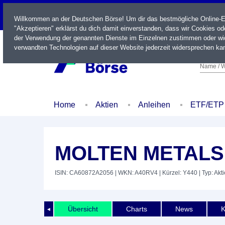
LIVE
Willkommen an der Deutschen Börse! Um dir das bestmögliche Online-Erl
"Akzeptieren" erklärst du dich damit einverstanden, dass wir Cookies o
der Verwendung der genannten Dienste im Einzelnen zustimmen oder wid
verwandten Technologien auf dieser Website jederzeit widersprechen kan
Name / W
Home
Aktien
Anleihen
ETF/ETP
MOLTEN METALS
ISIN: CA60872A2056
| WKN: A40RV4
| Kürzel: Y440
| Typ: Akti
Übersicht
Charts
News
K
◄