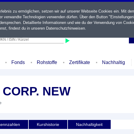
ebnis zu ermöglichen, setzen wir auf unserer Webseite Cookies ein. Mit de
der verwandte Technologien verwenden dürfen. Über den Button "Einstellungen
ersprechen. Detaillierte Informationen und wie du der Verwendung von Cooki
nst, findest du in unseren
Datenschutzhinweisen
.
KN / ISIN / Kürzel
Fonds
Rohstoffe
Zertifikate
Nachhaltig
 CORP. NEW
e
ennzahlen
Kurshistorie
Nachhaltigkeit