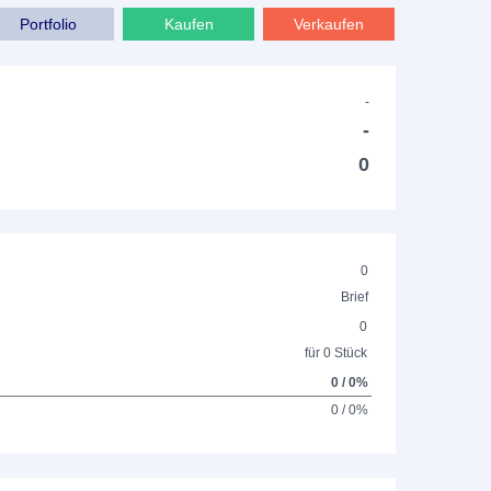
Portfolio
Kaufen
Verkaufen
-
-
0
0
Brief
0
für 0 Stück
0 / 0%
0 / 0%