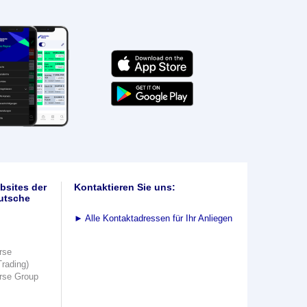
bsites der
Kontaktieren Sie uns:
utsche
►
Alle Kontaktadressen für Ihr Anliegen
rse
Trading)
rse Group