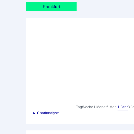
Frankfurt
Tag
Woche
1 Monat
6 Mon.
1 Jahr
3 J
► Chartanalyse