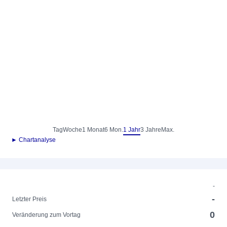
Tag
Woche
1 Monat
6 Mon.
1 Jahr
3 Jahre
Max.
► Chartanalyse
-
-
Letzter Preis
0
Veränderung zum Vortag