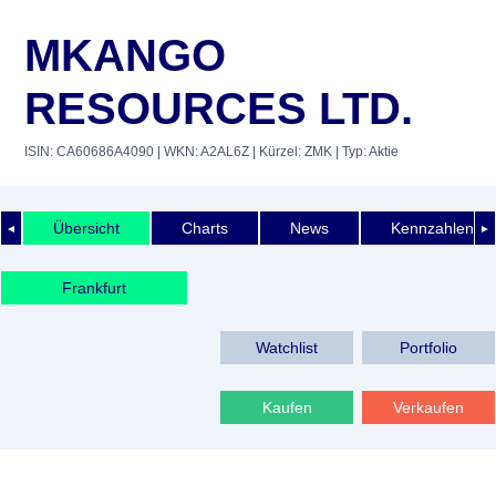
MKANGO
RESOURCES LTD.
ISIN: CA60686A4090
| WKN: A2AL6Z
| Kürzel: ZMK
| Typ: Aktie
Übersicht
Charts
News
Kennzahlen
◄
►
Frankfurt
Watchlist
Portfolio
Kaufen
Verkaufen