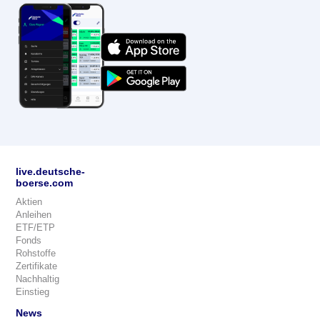
live.deutsche-
boerse.com
Aktien
Anleihen
ETF/ETP
Fonds
Rohstoffe
Zertifikate
Nachhaltig
Einstieg
News