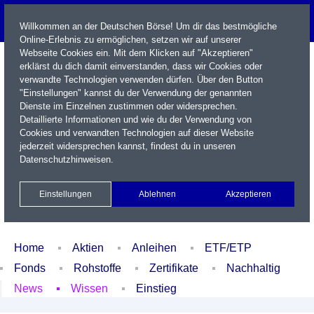
Willkommen an der Deutschen Börse! Um dir das bestmögliche
Online-Erlebnis zu ermöglichen, setzen wir auf unserer
Webseite Cookies ein. Mit dem Klicken auf "Akzeptieren"
erklärst du dich damit einverstanden, dass wir Cookies oder
verwandte Technologien verwenden dürfen. Über den Button
"Einstellungen" kannst du der Verwendung der genannten
Dienste im Einzelnen zustimmen oder widersprechen.
Detaillierte Informationen und wie du der Verwendung von
Cookies und verwandten Technologien auf dieser Website
Name / WKN / ISIN / Kürzel
jederzeit widersprechen kannst, findest du in unseren
Datenschutzhinweisen
.
Newsletter
Kontakt
English
Einstellungen
Ablehnen
Akzeptieren
Xetra Realtime
Watchlist
Portfolio
Login
Home
Aktien
Anleihen
ETF/ETP
Fonds
Rohstoffe
Zertifikate
Nachhaltig
News
Wissen
Einstieg