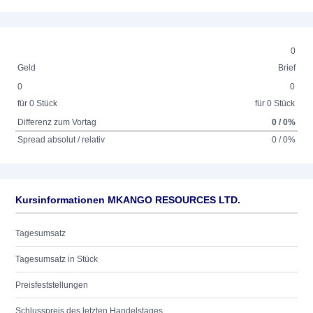
0
Geld
Brief
0
0
für 0 Stück
für 0 Stück
Differenz zum Vortag
0 / 0%
Spread absolut / relativ
0 / 0%
Kursinformationen MKANGO RESOURCES LTD.
Tagesumsatz
Tagesumsatz in Stück
Preisfeststellungen
Schlusspreis des letzten Handelstages