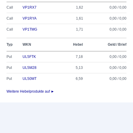
Call
VP1RX7
1,62
0,00 / 0,00
Call
VP1RYA
1,61
0,00 / 0,00
Call
VP1TMG
1,71
0,00 / 0,00
Typ
WKN
Hebel
Geld / Brief
Put
UL5FTK
7,18
0,00 / 0,00
Put
UL5M28
5,13
0,00 / 0,00
Put
UL50MT
6,59
0,00 / 0,00
Weitere Hebelprodukte auf ►