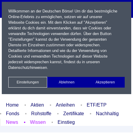
Willkommen an der Deutschen Börse! Um dir das bestmögliche
Online-Erlebnis zu ermöglichen, setzen wir auf unserer
Webseite Cookies ein. Mit dem Klicken auf "Akzeptieren"
erklärst du dich damit einverstanden, dass wir Cookies oder
verwandte Technologien verwenden dürfen. Über den Button
"Einstellungen" kannst du der Verwendung der genannten
Dienste im Einzelnen zustimmen oder widersprechen.
Detaillierte Informationen und wie du der Verwendung von
Cookies und verwandten Technologien auf dieser Website
Name / WKN / ISIN / Kürzel
jederzeit widersprechen kannst, findest du in unseren
Datenschutzhinweisen
.
Newsletter
Kontakt
English
Einstellungen
Ablehnen
Akzeptieren
Xetra Realtime
Watchlist
Portfolio
Login
Home
Aktien
Anleihen
ETF/ETP
Fonds
Rohstoffe
Zertifikate
Nachhaltig
News
Wissen
Einstieg