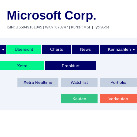
Microsoft Corp.
ISIN: US5949181045
| WKN: 870747
| Kürzel: MSF
| Typ: Aktie
Übersicht
Charts
News
Kennzahlen
◄
►
Xetra
Frankfurt
Xetra Realtime
Watchlist
Portfolio
Kaufen
Verkaufen