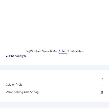
Tag
Woche
1 Monat
6 Mon.
1 Jahr
3 Jahre
Max.
► Chartanalyse
-
-
Letzter Preis
0
Veränderung zum Vortag