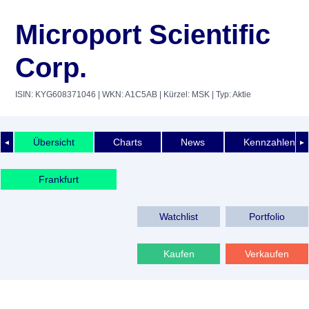
Microport Scientific
Corp.
ISIN: KYG608371046
| WKN: A1C5AB
| Kürzel: MSK
| Typ: Aktie
Übersicht
Charts
News
Kennzahlen
◄
►
Frankfurt
Watchlist
Portfolio
Kaufen
Verkaufen