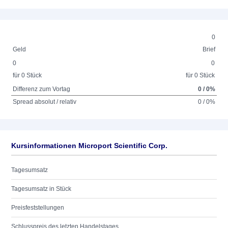
0
Geld
Brief
0
0
für 0 Stück
für 0 Stück
Differenz zum Vortag
0 / 0%
Spread absolut / relativ
0 / 0%
Kursinformationen Microport Scientific Corp.
Tagesumsatz
Tagesumsatz in Stück
Preisfeststellungen
Schlusspreis des letzten Handelstages