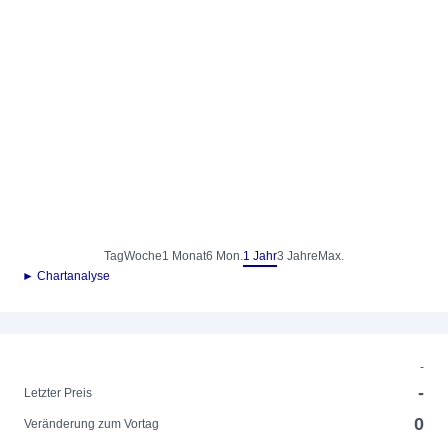
Tag
Woche
1 Monat
6 Mon.
1 Jahr
3 Jahre
Max.
► Chartanalyse
-
-
Letzter Preis
0
Veränderung zum Vortag