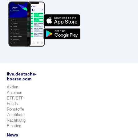
live.deutsche-
boerse.com
Aktien
Anleihen
ETF/ETP
Fonds
Rohstoffe
Zertifikate
Nachhaltig
Einstieg
News