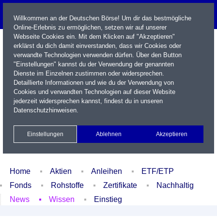
Willkommen an der Deutschen Börse! Um dir das bestmögliche
Online-Erlebnis zu ermöglichen, setzen wir auf unserer
Webseite Cookies ein. Mit dem Klicken auf "Akzeptieren"
erklärst du dich damit einverstanden, dass wir Cookies oder
verwandte Technologien verwenden dürfen. Über den Button
"Einstellungen" kannst du der Verwendung der genannten
Dienste im Einzelnen zustimmen oder widersprechen.
Detaillierte Informationen und wie du der Verwendung von
Cookies und verwandten Technologien auf dieser Website
Name / WKN / ISIN / Kürzel
jederzeit widersprechen kannst, findest du in unseren
Datenschutzhinweisen
.
Newsletter
Kontakt
English
Einstellungen
Ablehnen
Akzeptieren
Xetra Realtime
Watchlist
Portfolio
Login
Home
Aktien
Anleihen
ETF/ETP
Fonds
Rohstoffe
Zertifikate
Nachhaltig
News
Wissen
Einstieg