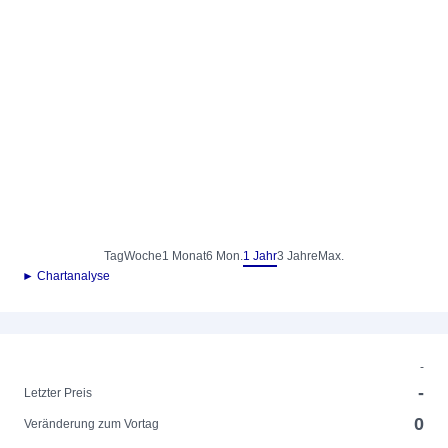
Tag
Woche
1 Monat
6 Mon.
1 Jahr
3 Jahre
Max.
► Chartanalyse
-
-
Letzter Preis
0
Veränderung zum Vortag