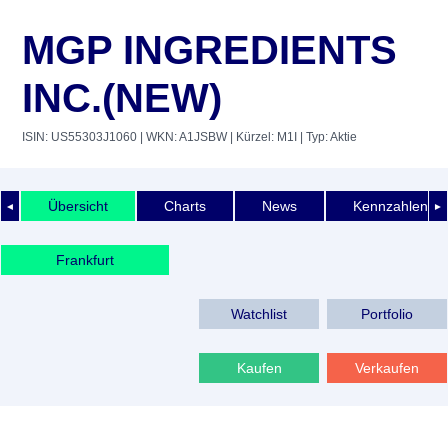
MGP INGREDIENTS
INC.(NEW)
ISIN: US55303J1060
| WKN: A1JSBW
| Kürzel: M1I
| Typ: Aktie
Übersicht
Charts
News
Kennzahlen
◄
►
Frankfurt
Watchlist
Portfolio
Kaufen
Verkaufen