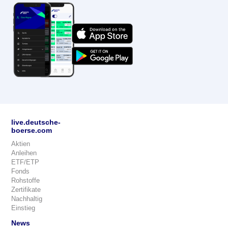
live.deutsche-
boerse.com
Aktien
Anleihen
ETF/ETP
Fonds
Rohstoffe
Zertifikate
Nachhaltig
Einstieg
News