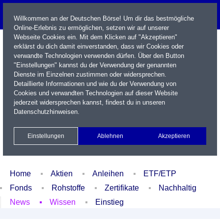
Willkommen an der Deutschen Börse! Um dir das bestmögliche
Online-Erlebnis zu ermöglichen, setzen wir auf unserer
Webseite Cookies ein. Mit dem Klicken auf "Akzeptieren"
erklärst du dich damit einverstanden, dass wir Cookies oder
verwandte Technologien verwenden dürfen. Über den Button
"Einstellungen" kannst du der Verwendung der genannten
Dienste im Einzelnen zustimmen oder widersprechen.
Detaillierte Informationen und wie du der Verwendung von
Cookies und verwandten Technologien auf dieser Website
Name / WKN / ISIN / Kürzel
jederzeit widersprechen kannst, findest du in unseren
Datenschutzhinweisen
.
Newsletter
Kontakt
English
Einstellungen
Ablehnen
Akzeptieren
Xetra Realtime
Watchlist
Portfolio
Login
Home
Aktien
Anleihen
ETF/ETP
Fonds
Rohstoffe
Zertifikate
Nachhaltig
News
Wissen
Einstieg