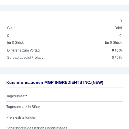
0
Geld
Brief
0
0
für 0 Stück
für 0 Stück
Differenz zum Vortag
0 / 0%
Spread absolut / relativ
0 / 0%
Kursinformationen MGP INGREDIENTS INC.(NEW)
Tagesumsatz
Tagesumsatz in Stück
Preisfeststellungen
Schlusspreis des letzten Handelstages