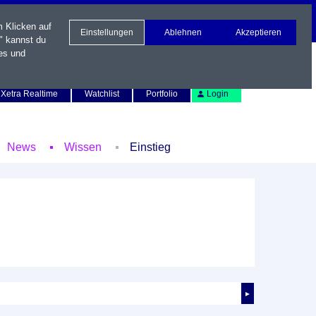
m Klicken auf
Einstellungen
Ablehnen
Akzeptieren
" kannst du
es und
Newsletter
Kontakt
English
Xetra Realtime
Watchlist
Portfolio
Login
News
Wissen
Einstieg
►