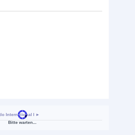
o International I
►
Bitte warten...