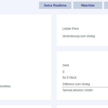
Xetra Realtime
Watchlist
Letzter Preis
Veränderung zum Vortag
Geld
0
für 0 Stück
Differenz zum Vortag
ahre
Max.
Spread absolut / relativ