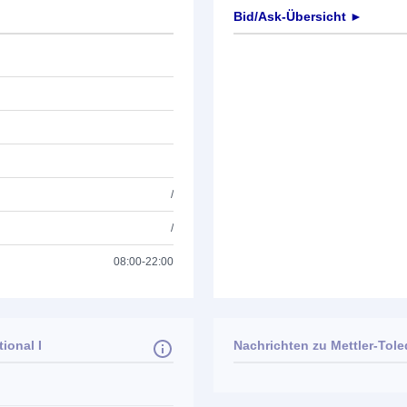
Bid/Ask-Übersicht ►
/
/
08:00-22:00
ional I
Nachrichten zu
Mettler-Toled
Keine News verfügbar