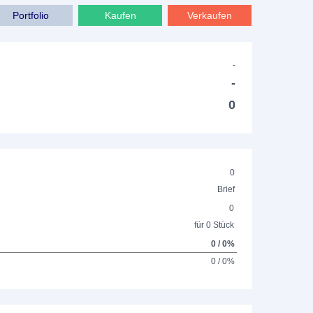
Portfolio
Kaufen
Verkaufen
-
-
0
0
Brief
0
für 0 Stück
0 / 0%
0 / 0%