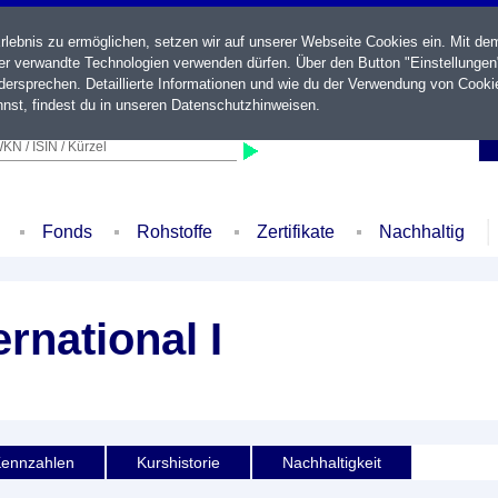
ebnis zu ermöglichen, setzen wir auf unserer Webseite Cookies ein. Mit de
der verwandte Technologien verwenden dürfen. Über den Button "Einstellungen
ersprechen. Detaillierte Informationen und wie du der Verwendung von Cooki
nst, findest du in unseren
Datenschutzhinweisen
.
KN / ISIN / Kürzel
Fonds
Rohstoffe
Zertifikate
Nachhaltig
ernational I
ennzahlen
Kurshistorie
Nachhaltigkeit