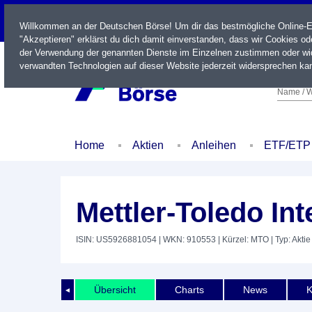
LIVE
Willkommen an der Deutschen Börse! Um dir das bestmögliche Online-Erl
"Akzeptieren" erklärst du dich damit einverstanden, dass wir Cookies o
der Verwendung der genannten Dienste im Einzelnen zustimmen oder wid
verwandten Technologien auf dieser Website jederzeit widersprechen kan
Name / W
Home
Aktien
Anleihen
ETF/ETP
Mettler-Toledo Int
ISIN: US5926881054
| WKN: 910553
| Kürzel: MTO
| Typ: Aktie
Übersicht
Charts
News
K
◄