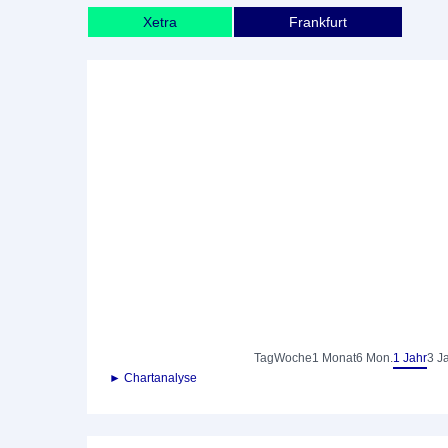
Xetra
Frankfurt
Tag
Woche
1 Monat
6 Mon.
1 Jahr
3 J
► Chartanalyse