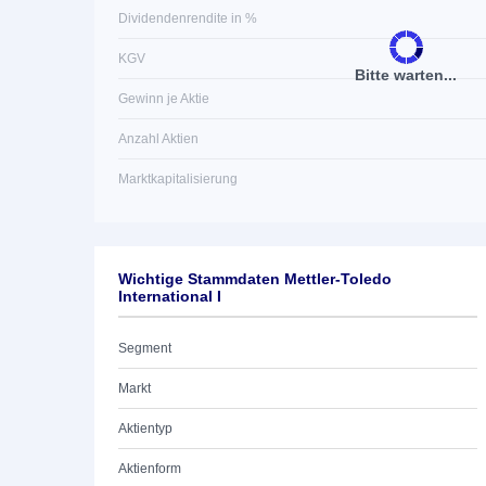
Dividendenrendite in %
KGV
Bitte warten...
Gewinn je Aktie
Anzahl Aktien
Marktkapitalisierung
Wichtige Stammdaten Mettler-Toledo
International I
Segment
Markt
Aktientyp
Aktienform