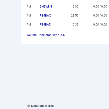
Put
SH1WNB
2,82
0,00 / 0,00
Put
FE4BAC
21,57
0,00 / 0,00
Put
FE4BAD
5,39
0,00 / 0,00
Weitere Hebelprodukte auf ►
Deutsche Börse