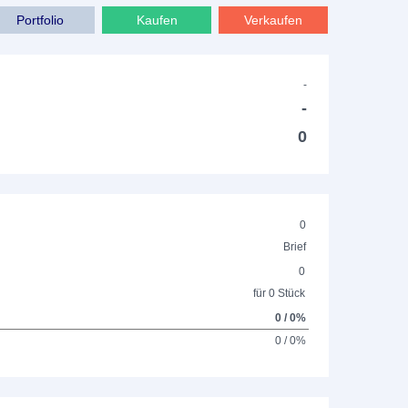
Portfolio
Kaufen
Verkaufen
-
-
0
0
Brief
0
für 0 Stück
0 / 0%
0 / 0%