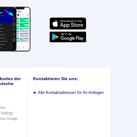
bsites der
Kontaktieren Sie uns:
utsche
►
Alle Kontaktadressen für Ihr Anliegen
rse
Trading)
rse Group