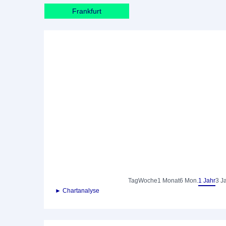
Frankfurt
Tag
Woche
1 Monat
6 Mon.
1 Jahr
3 J
► Chartanalyse