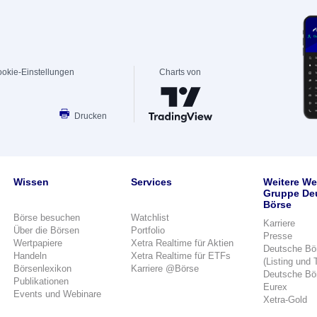
okie-Einstellungen
Charts von
Drucken
Wissen
Services
Weitere We
Gruppe De
Börse
Börse besuchen
Watchlist
Karriere
Über die Börsen
Portfolio
Presse
Wertpapiere
Xetra Realtime für Aktien
Deutsche Bö
Handeln
Xetra Realtime für ETFs
(Listing und 
Börsenlexikon
Karriere @Börse
Deutsche Bö
Publikationen
Eurex
Events und Webinare
Xetra-Gold