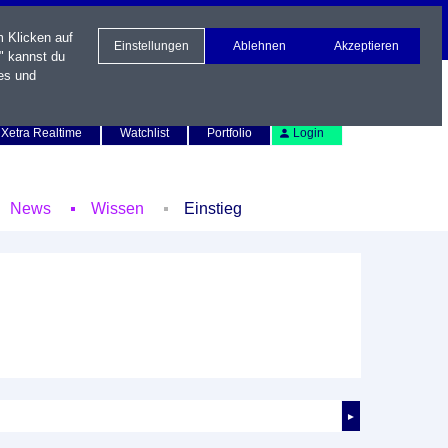
m Klicken auf
Einstellungen
Ablehnen
Akzeptieren
" kannst du
es und
Newsletter
Kontakt
English
Xetra Realtime
Watchlist
Portfolio
Login
News
Wissen
Einstieg
►