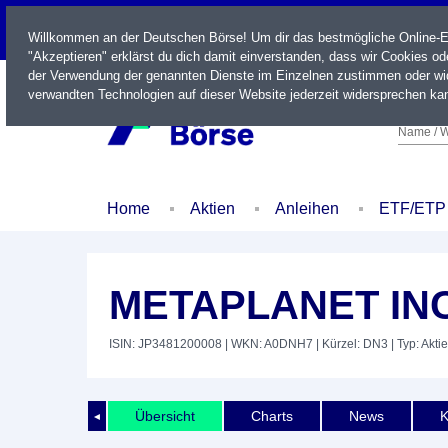
LIVE
Willkommen an der Deutschen Börse! Um dir das bestmögliche Online-Erl
"Akzeptieren" erklärst du dich damit einverstanden, dass wir Cookies o
der Verwendung der genannten Dienste im Einzelnen zustimmen oder wid
verwandten Technologien auf dieser Website jederzeit widersprechen kan
Name / W
Home
Aktien
Anleihen
ETF/ETP
METAPLANET INC
ISIN: JP3481200008
| WKN: A0DNH7
| Kürzel: DN3
| Typ: Aktie
Übersicht
Charts
News
K
◄