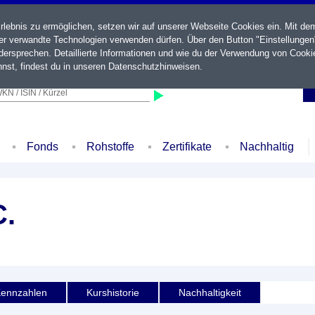
ebnis zu ermöglichen, setzen wir auf unserer Webseite Cookies ein. Mit de
der verwandte Technologien verwenden dürfen. Über den Button "Einstellungen
ersprechen. Detaillierte Informationen und wie du der Verwendung von Cooki
nst, findest du in unseren
Datenschutzhinweisen
.
KN / ISIN / Kürzel
Fonds
Rohstoffe
Zertifikate
Nachhaltig
.
ennzahlen
Kurshistorie
Nachhaltigkeit