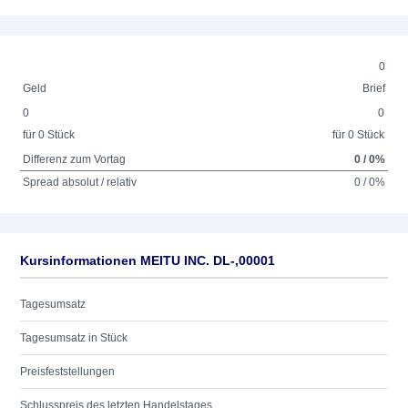
0
Geld
Brief
0
0
für 0 Stück
für 0 Stück
Differenz zum Vortag
0 / 0%
Spread absolut / relativ
0 / 0%
Kursinformationen MEITU INC. DL-,00001
Tagesumsatz
Tagesumsatz in Stück
Preisfeststellungen
Schlusspreis des letzten Handelstages