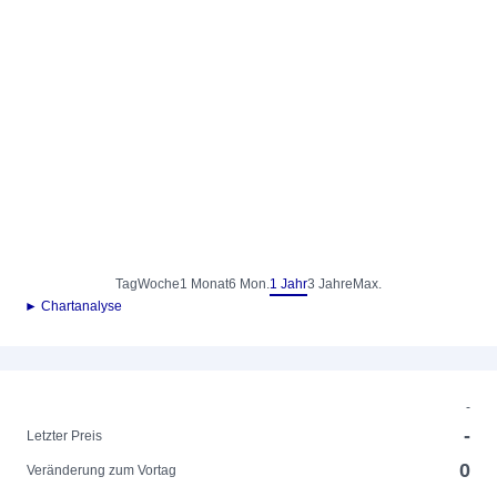
Tag
Woche
1 Monat
6 Mon.
1 Jahr
3 Jahre
Max.
► Chartanalyse
-
-
Letzter Preis
0
Veränderung zum Vortag