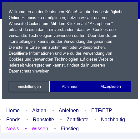
Willkommen an der Deutschen Börse! Um dir das bestmögliche
Online-Erlebnis zu ermöglichen, setzen wir auf unserer
Webseite Cookies ein. Mit dem Klicken auf "Akzeptieren"
erklärst du dich damit einverstanden, dass wir Cookies oder
verwandte Technologien verwenden dürfen. Über den Button
"Einstellungen" kannst du der Verwendung der genannten
Dienste im Einzelnen zustimmen oder widersprechen.
Detaillierte Informationen und wie du der Verwendung von
Cookies und verwandten Technologien auf dieser Website
Name / WKN / ISIN / Kürzel
jederzeit widersprechen kannst, findest du in unseren
Datenschutzhinweisen
.
Newsletter
Kontakt
English
Einstellungen
Ablehnen
Akzeptieren
Xetra Realtime
Watchlist
Portfolio
Login
Home
Aktien
Anleihen
ETF/ETP
Fonds
Rohstoffe
Zertifikate
Nachhaltig
News
Wissen
Einstieg