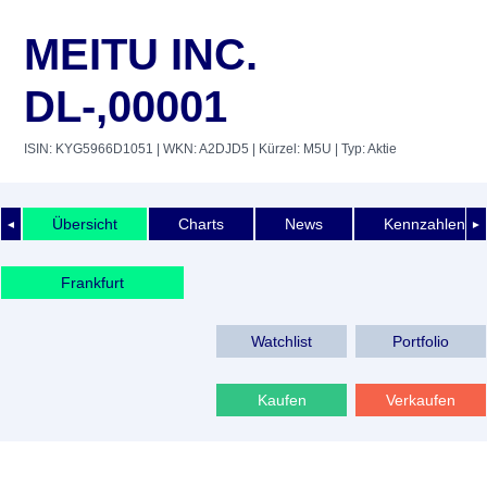
MEITU INC.
DL-,00001
ISIN: KYG5966D1051
| WKN: A2DJD5
| Kürzel: M5U
| Typ: Aktie
Übersicht
Charts
News
Kennzahlen
◄
►
Frankfurt
Watchlist
Portfolio
Kaufen
Verkaufen