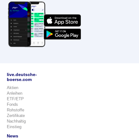
live.deutsche-
boerse.com
Aktien
Anleihen
ETF/ETP
Fonds
Rohstoffe
Zertifikate
Nachhaltig
Einstieg
News