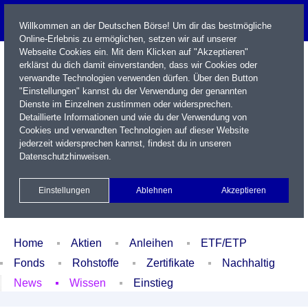
Willkommen an der Deutschen Börse! Um dir das bestmögliche
Online-Erlebnis zu ermöglichen, setzen wir auf unserer
Webseite Cookies ein. Mit dem Klicken auf "Akzeptieren"
erklärst du dich damit einverstanden, dass wir Cookies oder
verwandte Technologien verwenden dürfen. Über den Button
"Einstellungen" kannst du der Verwendung der genannten
Dienste im Einzelnen zustimmen oder widersprechen.
Detaillierte Informationen und wie du der Verwendung von
Cookies und verwandten Technologien auf dieser Website
Name / WKN / ISIN / Kürzel
jederzeit widersprechen kannst, findest du in unseren
Datenschutzhinweisen
.
Newsletter
Kontakt
English
Einstellungen
Ablehnen
Akzeptieren
Xetra Realtime
Watchlist
Portfolio
Login
Home
Aktien
Anleihen
ETF/ETP
Fonds
Rohstoffe
Zertifikate
Nachhaltig
News
Wissen
Einstieg