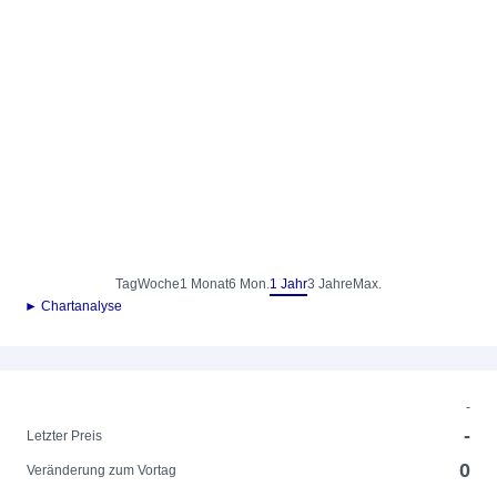
Tag
Woche
1 Monat
6 Mon.
1 Jahr
3 Jahre
Max.
► Chartanalyse
-
-
Letzter Preis
0
Veränderung zum Vortag