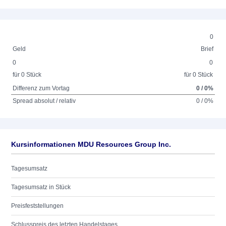
0
Geld
Brief
0
0
für 0 Stück
für 0 Stück
Differenz zum Vortag
0 / 0%
Spread absolut / relativ
0 / 0%
Kursinformationen MDU Resources Group Inc.
Tagesumsatz
Tagesumsatz in Stück
Preisfeststellungen
Schlusspreis des letzten Handelstages