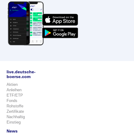
live.deutsche-
boerse.com
Aktien
Anleihen
ETF/ETP
Fonds
Rohstoffe
Zertifikate
Nachhaltig
Einstieg
News