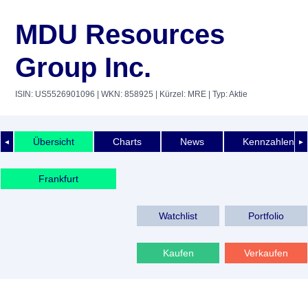
MDU Resources
Group Inc.
ISIN: US5526901096
| WKN: 858925
| Kürzel: MRE
| Typ: Aktie
Übersicht
Charts
News
Kennzahlen
◄
►
Frankfurt
Watchlist
Portfolio
Kaufen
Verkaufen