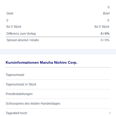
0
Geld
Brief
0
0
für 0 Stück
für 0 Stück
Differenz zum Vortag
0 / 0%
Spread absolut / relativ
0 / 0%
Kursinformationen Maruha Nichiro Corp.
Tagesumsatz
Tagesumsatz in Stück
Preisfeststellungen
Schlusspreis des letzten Handelstages
Tagestief/-hoch
/