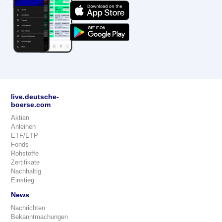
live.deutsche-
boerse.com
Aktien
Anleihen
ETF/ETP
Fonds
Rohstoffe
Zertifikate
Nachhaltig
Einstieg
News
Nachrichten
Bekanntmachungen