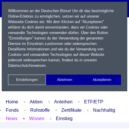
Willkommen an der Deutschen Börse! Um dir das bestmögliche
Online-Erlebnis zu ermöglichen, setzen wir auf unserer
Webseite Cookies ein. Mit dem Klicken auf "Akzeptieren"
erklärst du dich damit einverstanden, dass wir Cookies oder
verwandte Technologien verwenden dürfen. Über den Button
"Einstellungen" kannst du der Verwendung der genannten
Dienste im Einzelnen zustimmen oder widersprechen.
Detaillierte Informationen und wie du der Verwendung von
Cookies und verwandten Technologien auf dieser Website
Name / WKN / ISIN / Kürzel
jederzeit widersprechen kannst, findest du in unseren
Datenschutzhinweisen
.
Newsletter
Kontakt
English
Einstellungen
Ablehnen
Akzeptieren
Xetra Realtime
Watchlist
Portfolio
Login
Home
Aktien
Anleihen
ETF/ETP
Fonds
Rohstoffe
Zertifikate
Nachhaltig
News
Wissen
Einstieg