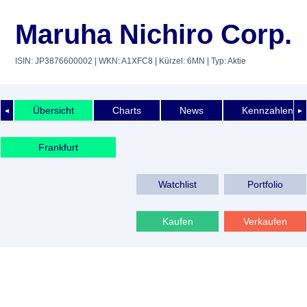
Maruha Nichiro Corp.
ISIN: JP3876600002
| WKN: A1XFC8
| Kürzel: 6MN
| Typ: Aktie
Übersicht
Charts
News
Kennzahlen
◄
►
Frankfurt
Watchlist
Portfolio
Kaufen
Verkaufen