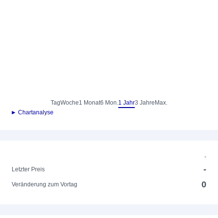
Tag
Woche
1 Monat
6 Mon.
1 Jahr
3 Jahre
Max.
► Chartanalyse
-
-
Letzter Preis
0
Veränderung zum Vortag