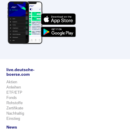
live.deutsche-
boerse.com
Aktien
Anleihen
ETF/ETP
Fonds
Rohstoffe
Zertifikate
Nachhaltig
Einstieg
News