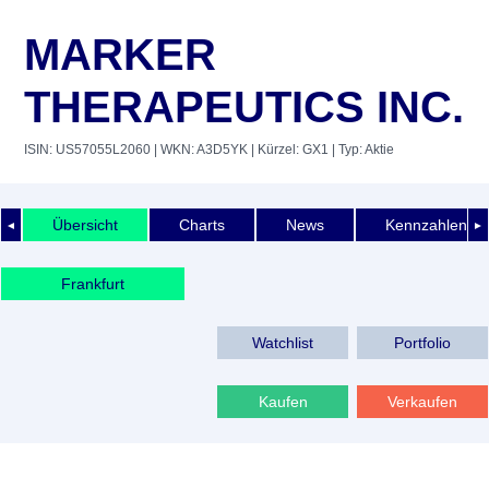
MARKER
THERAPEUTICS INC.
ISIN: US57055L2060
| WKN: A3D5YK
| Kürzel: GX1
| Typ: Aktie
Übersicht
Charts
News
Kennzahlen
◄
►
Frankfurt
Watchlist
Portfolio
Kaufen
Verkaufen