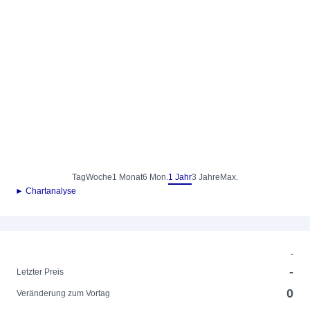
Tag
Woche
1 Monat
6 Mon.
1 Jahr
3 Jahre
Max.
► Chartanalyse
-
-
Letzter Preis
0
Veränderung zum Vortag