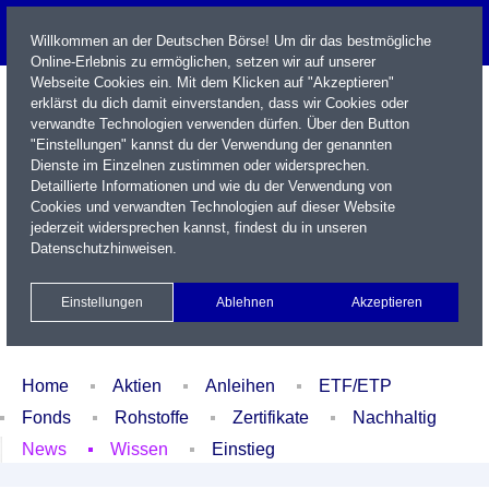
Willkommen an der Deutschen Börse! Um dir das bestmögliche
Online-Erlebnis zu ermöglichen, setzen wir auf unserer
Webseite Cookies ein. Mit dem Klicken auf "Akzeptieren"
erklärst du dich damit einverstanden, dass wir Cookies oder
verwandte Technologien verwenden dürfen. Über den Button
"Einstellungen" kannst du der Verwendung der genannten
Dienste im Einzelnen zustimmen oder widersprechen.
Detaillierte Informationen und wie du der Verwendung von
Cookies und verwandten Technologien auf dieser Website
Name / WKN / ISIN / Kürzel
jederzeit widersprechen kannst, findest du in unseren
Datenschutzhinweisen
.
Newsletter
Kontakt
English
Einstellungen
Ablehnen
Akzeptieren
Xetra Realtime
Watchlist
Portfolio
Login
Home
Aktien
Anleihen
ETF/ETP
Fonds
Rohstoffe
Zertifikate
Nachhaltig
News
Wissen
Einstieg