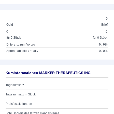
0
Geld
Brief
0
0
für 0 Stück
für 0 Stück
Differenz zum Vortag
0 / 0%
Spread absolut / relativ
0 / 0%
Kursinformationen MARKER THERAPEUTICS INC.
Tagesumsatz
Tagesumsatz in Stück
Preisfeststellungen
Schlusspreis des letzten Handelstages