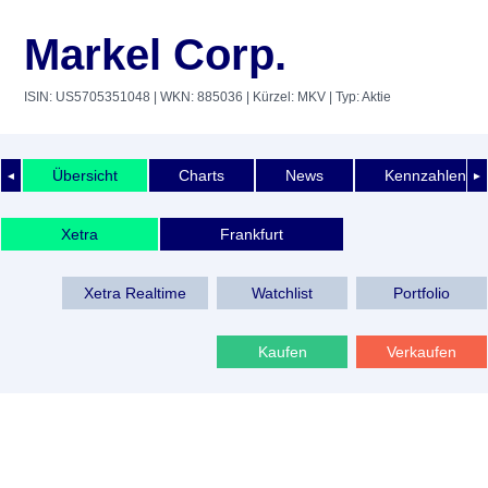
Markel Corp.
ISIN: US5705351048
| WKN: 885036
| Kürzel: MKV
| Typ: Aktie
Übersicht
Charts
News
Kennzahlen
◄
►
Xetra
Frankfurt
Xetra Realtime
Watchlist
Portfolio
Kaufen
Verkaufen