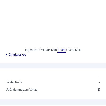
Tag
Woche
1 Monat
6 Mon.
1 Jahr
3 Jahre
Max.
► Chartanalyse
-
-
Letzter Preis
0
Veränderung zum Vortag