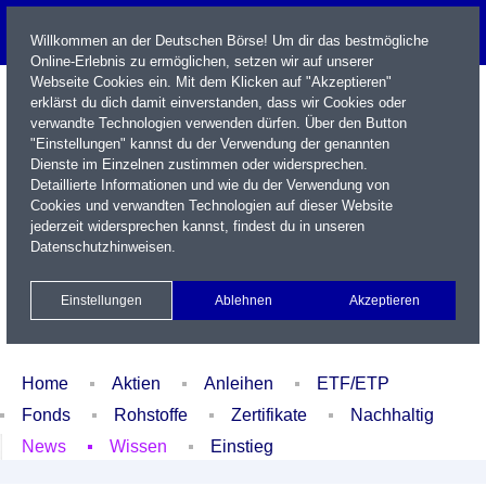
Willkommen an der Deutschen Börse! Um dir das bestmögliche
Online-Erlebnis zu ermöglichen, setzen wir auf unserer
Webseite Cookies ein. Mit dem Klicken auf "Akzeptieren"
erklärst du dich damit einverstanden, dass wir Cookies oder
verwandte Technologien verwenden dürfen. Über den Button
"Einstellungen" kannst du der Verwendung der genannten
Dienste im Einzelnen zustimmen oder widersprechen.
Detaillierte Informationen und wie du der Verwendung von
Cookies und verwandten Technologien auf dieser Website
Name / WKN / ISIN / Kürzel
jederzeit widersprechen kannst, findest du in unseren
Datenschutzhinweisen
.
Newsletter
Kontakt
English
Einstellungen
Ablehnen
Akzeptieren
Xetra Realtime
Watchlist
Portfolio
Login
Home
Aktien
Anleihen
ETF/ETP
Fonds
Rohstoffe
Zertifikate
Nachhaltig
News
Wissen
Einstieg