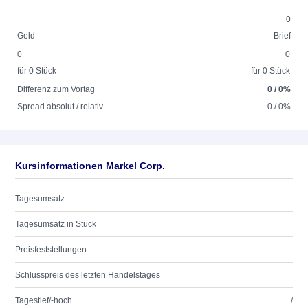
0
Geld
Brief
0
0
für 0 Stück
für 0 Stück
Differenz zum Vortag
0 / 0%
Spread absolut / relativ
0 / 0%
Kursinformationen Markel Corp.
Tagesumsatz
Tagesumsatz in Stück
Preisfeststellungen
Schlusspreis des letzten Handelstages
Tagestief/-hoch
/