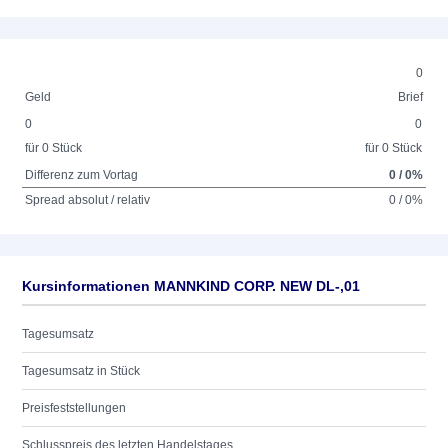
0
Geld
Brief
0
0
für 0 Stück
für 0 Stück
Differenz zum Vortag
0 / 0%
Spread absolut / relativ
0 / 0%
Kursinformationen MANNKIND CORP. NEW DL-,01
Tagesumsatz
Tagesumsatz in Stück
Preisfeststellungen
Schlusspreis des letzten Handelstages