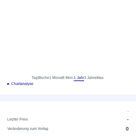
Tag
Woche
1 Monat
6 Mon.
1 Jahr
3 Jahre
Max.
► Chartanalyse
-
-
Letzter Preis
0
Veränderung zum Vortag