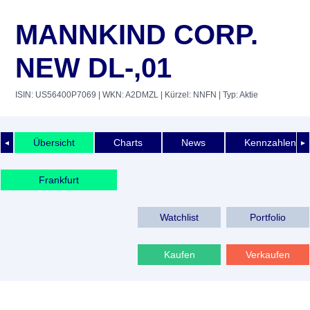
MANNKIND CORP.
NEW DL-,01
ISIN: US56400P7069
| WKN: A2DMZL
| Kürzel: NNFN
| Typ: Aktie
Übersicht
Charts
News
Kennzahlen
◄
►
Frankfurt
Watchlist
Portfolio
Kaufen
Verkaufen