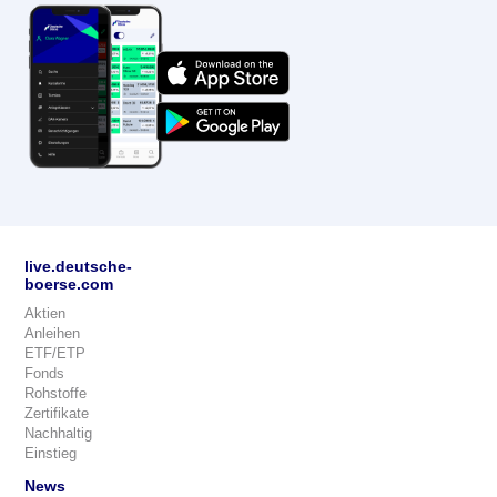
live.deutsche-
boerse.com
Aktien
Anleihen
ETF/ETP
Fonds
Rohstoffe
Zertifikate
Nachhaltig
Einstieg
News