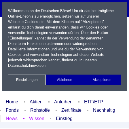
Willkommen an der Deutschen Börse! Um dir das bestmögliche
Online-Erlebnis zu ermöglichen, setzen wir auf unserer
Webseite Cookies ein. Mit dem Klicken auf "Akzeptieren"
erklärst du dich damit einverstanden, dass wir Cookies oder
verwandte Technologien verwenden dürfen. Über den Button
"Einstellungen" kannst du der Verwendung der genannten
Dienste im Einzelnen zustimmen oder widersprechen.
Detaillierte Informationen und wie du der Verwendung von
Cookies und verwandten Technologien auf dieser Website
Name / WKN / ISIN / Kürzel
jederzeit widersprechen kannst, findest du in unseren
Datenschutzhinweisen
.
Newsletter
Kontakt
English
Einstellungen
Ablehnen
Akzeptieren
Xetra Realtime
Watchlist
Portfolio
Login
Home
Aktien
Anleihen
ETF/ETP
Fonds
Rohstoffe
Zertifikate
Nachhaltig
News
Wissen
Einstieg