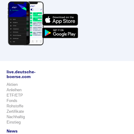
live.deutsche-
boerse.com
Aktien
Anleihen
ETF/ETP
Fonds
Rohstoffe
Zertifikate
Nachhaltig
Einstieg
News