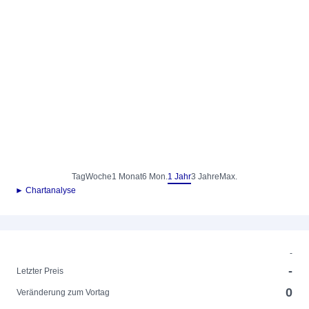
Tag
Woche
1 Monat
6 Mon.
1 Jahr
3 Jahre
Max.
► Chartanalyse
-
-
Letzter Preis
0
Veränderung zum Vortag