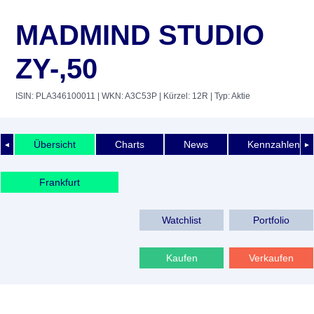
MADMIND STUDIO
ZY-,50
ISIN: PLA346100011
| WKN: A3C53P
| Kürzel: 12R
| Typ: Aktie
Übersicht
Charts
News
Kennzahlen
◄
►
Frankfurt
Watchlist
Portfolio
Kaufen
Verkaufen