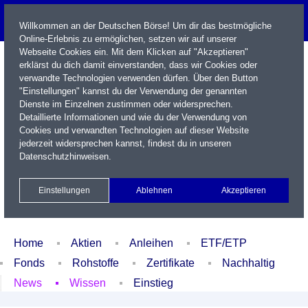
Willkommen an der Deutschen Börse! Um dir das bestmögliche
Online-Erlebnis zu ermöglichen, setzen wir auf unserer
Webseite Cookies ein. Mit dem Klicken auf "Akzeptieren"
erklärst du dich damit einverstanden, dass wir Cookies oder
verwandte Technologien verwenden dürfen. Über den Button
"Einstellungen" kannst du der Verwendung der genannten
Dienste im Einzelnen zustimmen oder widersprechen.
Detaillierte Informationen und wie du der Verwendung von
Cookies und verwandten Technologien auf dieser Website
Name / WKN / ISIN / Kürzel
jederzeit widersprechen kannst, findest du in unseren
Datenschutzhinweisen
.
Newsletter
Kontakt
English
Einstellungen
Ablehnen
Akzeptieren
Xetra Realtime
Watchlist
Portfolio
Login
Home
Aktien
Anleihen
ETF/ETP
Fonds
Rohstoffe
Zertifikate
Nachhaltig
News
Wissen
Einstieg