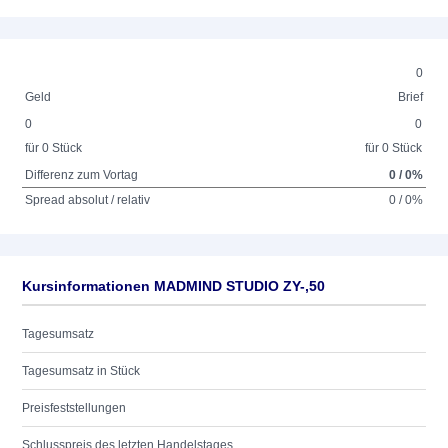
0
Geld
Brief
0
0
für 0 Stück
für 0 Stück
Differenz zum Vortag
0 / 0%
Spread absolut / relativ
0 / 0%
Kursinformationen MADMIND STUDIO ZY-,50
Tagesumsatz
Tagesumsatz in Stück
Preisfeststellungen
Schlusspreis des letzten Handelstages