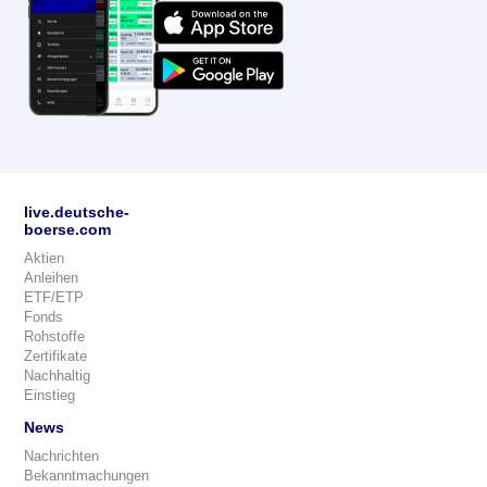
live.deutsche-
boerse.com
Aktien
Anleihen
ETF/ETP
Fonds
Rohstoffe
Zertifikate
Nachhaltig
Einstieg
News
Nachrichten
Bekanntmachungen