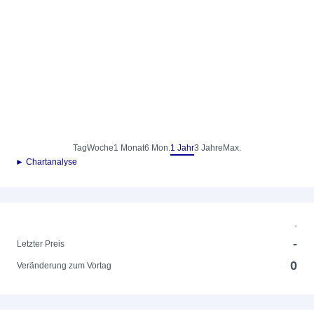
Tag
Woche
1 Monat
6 Mon.
1 Jahr
3 Jahre
Max.
► Chartanalyse
-
-
Letzter Preis
0
Veränderung zum Vortag