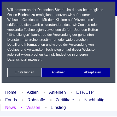
Willkommen an der Deutschen Börse! Um dir das bestmögliche
Online-Erlebnis zu ermöglichen, setzen wir auf unserer
Webseite Cookies ein. Mit dem Klicken auf "Akzeptieren"
erklärst du dich damit einverstanden, dass wir Cookies oder
verwandte Technologien verwenden dürfen. Über den Button
"Einstellungen" kannst du der Verwendung der genannten
Dienste im Einzelnen zustimmen oder widersprechen.
Detaillierte Informationen und wie du der Verwendung von
Cookies und verwandten Technologien auf dieser Website
Name / WKN / ISIN / Kürzel
jederzeit widersprechen kannst, findest du in unseren
Datenschutzhinweisen
.
Newsletter
Kontakt
English
Einstellungen
Ablehnen
Akzeptieren
Xetra Realtime
Watchlist
Portfolio
Login
Home
Aktien
Anleihen
ETF/ETP
Fonds
Rohstoffe
Zertifikate
Nachhaltig
News
Wissen
Einstieg