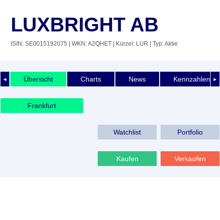
LUXBRIGHT AB
ISIN: SE0015192075
| WKN: A2QHET
| Kürzel: LUR
| Typ: Aktie
Übersicht
Charts
News
Kennzahlen
◄
►
Frankfurt
Watchlist
Portfolio
Kaufen
Verkaufen