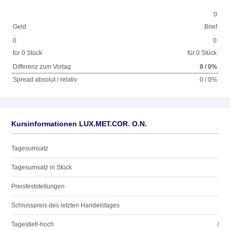
0
Geld
Brief
0
0
für 0 Stück
für 0 Stück
Differenz zum Vortag
0 / 0%
Spread absolut / relativ
0 / 0%
Kursinformationen LUX.MET.COR. O.N.
Tagesumsatz
Tagesumsatz in Stück
Preisfeststellungen
Schlusspreis des letzten Handelstages
Tagestief/-hoch
/