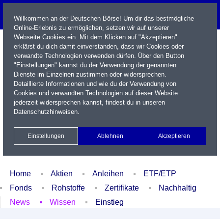
Willkommen an der Deutschen Börse! Um dir das bestmögliche
Online-Erlebnis zu ermöglichen, setzen wir auf unserer
Webseite Cookies ein. Mit dem Klicken auf "Akzeptieren"
erklärst du dich damit einverstanden, dass wir Cookies oder
verwandte Technologien verwenden dürfen. Über den Button
"Einstellungen" kannst du der Verwendung der genannten
Dienste im Einzelnen zustimmen oder widersprechen.
Detaillierte Informationen und wie du der Verwendung von
Cookies und verwandten Technologien auf dieser Website
Name / WKN / ISIN / Kürzel
jederzeit widersprechen kannst, findest du in unseren
Datenschutzhinweisen
.
Newsletter
Kontakt
English
Einstellungen
Ablehnen
Akzeptieren
Xetra Realtime
Watchlist
Portfolio
Login
Home
Aktien
Anleihen
ETF/ETP
Fonds
Rohstoffe
Zertifikate
Nachhaltig
News
Wissen
Einstieg