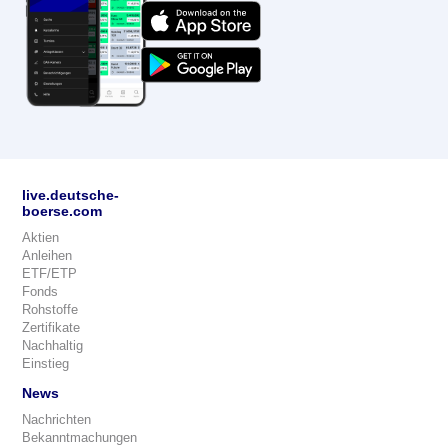
live.deutsche-
boerse.com
Aktien
Anleihen
ETF/ETP
Fonds
Rohstoffe
Zertifikate
Nachhaltig
Einstieg
News
Nachrichten
Bekanntmachungen