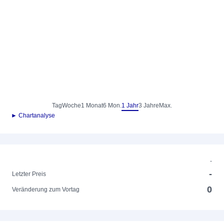
Tag
Woche
1 Monat
6 Mon.
1 Jahr
3 Jahre
Max.
► Chartanalyse
-
-
Letzter Preis
0
Veränderung zum Vortag