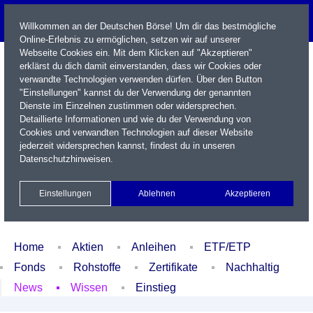
Willkommen an der Deutschen Börse! Um dir das bestmögliche
Online-Erlebnis zu ermöglichen, setzen wir auf unserer
Webseite Cookies ein. Mit dem Klicken auf "Akzeptieren"
erklärst du dich damit einverstanden, dass wir Cookies oder
verwandte Technologien verwenden dürfen. Über den Button
"Einstellungen" kannst du der Verwendung der genannten
Dienste im Einzelnen zustimmen oder widersprechen.
Detaillierte Informationen und wie du der Verwendung von
Cookies und verwandten Technologien auf dieser Website
Name / WKN / ISIN / Kürzel
jederzeit widersprechen kannst, findest du in unseren
Datenschutzhinweisen
.
Newsletter
Kontakt
English
Einstellungen
Ablehnen
Akzeptieren
Xetra Realtime
Watchlist
Portfolio
Login
Home
Aktien
Anleihen
ETF/ETP
Fonds
Rohstoffe
Zertifikate
Nachhaltig
News
Wissen
Einstieg