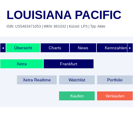
LOUISIANA PACIFIC
ISIN: US5463471053
| WKN: 861032
| Kürzel: LP3
| Typ: Aktie
Übersicht
Charts
News
Kennzahlen
◄
►
Xetra
Frankfurt
Xetra Realtime
Watchlist
Portfolio
Kaufen
Verkaufen