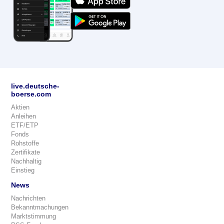
live.deutsche-
boerse.com
Aktien
Anleihen
ETF/ETP
Fonds
Rohstoffe
Zertifikate
Nachhaltig
Einstieg
News
Nachrichten
Bekanntmachungen
Marktstimmung