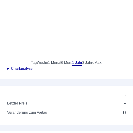
Tag
Woche
1 Monat
6 Mon.
1 Jahr
3 Jahre
Max.
► Chartanalyse
-
-
Letzter Preis
0
Veränderung zum Vortag