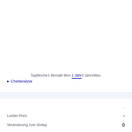
Tag
Woche
1 Monat
6 Mon.
1 Jahr
3 Jahre
Max.
► Chartanalyse
-
-
Letzter Preis
0
Veränderung zum Vortag