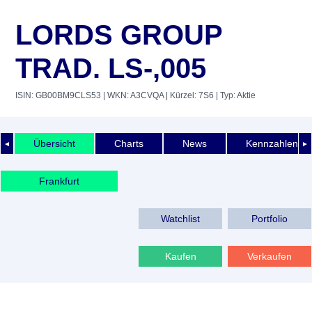
LORDS GROUP
TRAD. LS-,005
ISIN: GB00BM9CLS53
| WKN: A3CVQA
| Kürzel: 7S6
| Typ: Aktie
Übersicht
Charts
News
Kennzahlen
◄
►
Frankfurt
Watchlist
Portfolio
Kaufen
Verkaufen