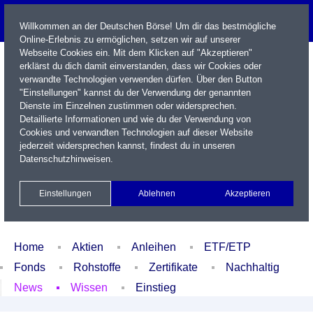
Willkommen an der Deutschen Börse! Um dir das bestmögliche
Online-Erlebnis zu ermöglichen, setzen wir auf unserer
Webseite Cookies ein. Mit dem Klicken auf "Akzeptieren"
erklärst du dich damit einverstanden, dass wir Cookies oder
verwandte Technologien verwenden dürfen. Über den Button
"Einstellungen" kannst du der Verwendung der genannten
Dienste im Einzelnen zustimmen oder widersprechen.
Detaillierte Informationen und wie du der Verwendung von
Cookies und verwandten Technologien auf dieser Website
Name / WKN / ISIN / Kürzel
jederzeit widersprechen kannst, findest du in unseren
Datenschutzhinweisen
.
Newsletter
Kontakt
English
Einstellungen
Ablehnen
Akzeptieren
Xetra Realtime
Watchlist
Portfolio
Login
Home
Aktien
Anleihen
ETF/ETP
Fonds
Rohstoffe
Zertifikate
Nachhaltig
News
Wissen
Einstieg