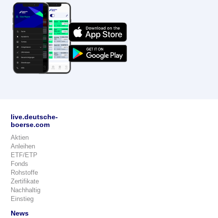
live.deutsche-
boerse.com
Aktien
Anleihen
ETF/ETP
Fonds
Rohstoffe
Zertifikate
Nachhaltig
Einstieg
News