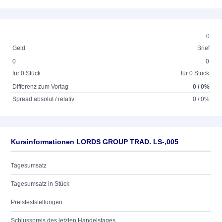
0
Geld
Brief
0
0
für 0 Stück
für 0 Stück
Differenz zum Vortag
0 / 0%
Spread absolut / relativ
0 / 0%
Kursinformationen LORDS GROUP TRAD. LS-,005
Tagesumsatz
Tagesumsatz in Stück
Preisfeststellungen
Schlusspreis des letzten Handelstages