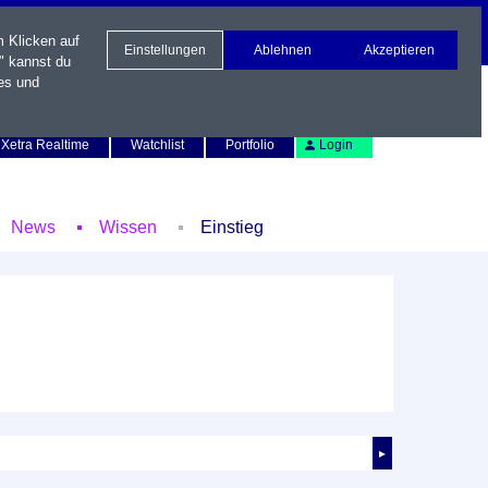
m Klicken auf
Einstellungen
Ablehnen
Akzeptieren
" kannst du
es und
Newsletter
Kontakt
English
Xetra Realtime
Watchlist
Portfolio
Login
News
Wissen
Einstieg
►