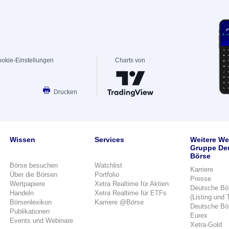
okie-Einstellungen
Charts von
Drucken
Wissen
Services
Weitere We
Gruppe De
Börse
Börse besuchen
Watchlist
Karriere
Über die Börsen
Portfolio
Presse
Wertpapiere
Xetra Realtime für Aktien
Deutsche Bö
Handeln
Xetra Realtime für ETFs
(Listing und 
Börsenlexikon
Karriere @Börse
Deutsche Bö
Publikationen
Eurex
Events und Webinare
Xetra-Gold