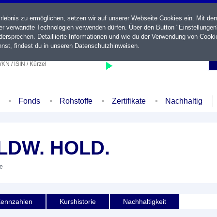
ebnis zu ermöglichen, setzen wir auf unserer Webseite Cookies ein. Mit de
der verwandte Technologien verwenden dürfen. Über den Button "Einstellungen
ersprechen. Detaillierte Informationen und wie du der Verwendung von Cooki
nst, findest du in unseren
Datenschutzhinweisen
.
KN / ISIN / Kürzel
Fonds
Rohstoffe
Zertifikate
Nachhaltig
LDW. HOLD.
ie
ennzahlen
Kurshistorie
Nachhaltigkeit