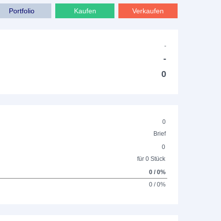
Portfolio
Kaufen
Verkaufen
-
-
0
0
Brief
0
für 0 Stück
0 / 0%
0 / 0%