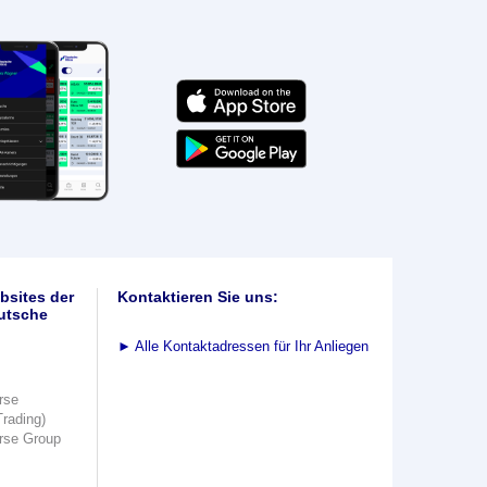
bsites der
Kontaktieren Sie uns:
utsche
►
Alle Kontaktadressen für Ihr Anliegen
rse
Trading)
rse Group