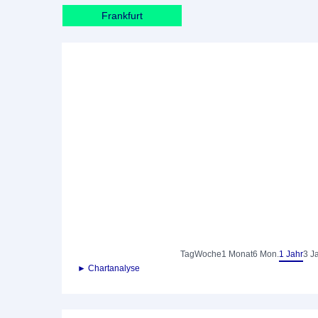
Frankfurt
Tag
Woche
1 Monat
6 Mon.
1 Jahr
3 J
► Chartanalyse