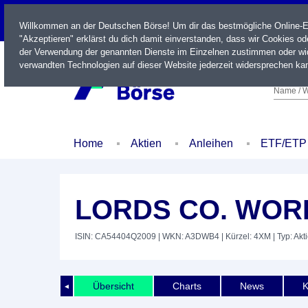
LIVE
Willkommen an der Deutschen Börse! Um dir das bestmögliche Online-Erl
"Akzeptieren" erklärst du dich damit einverstanden, dass wir Cookies o
der Verwendung der genannten Dienste im Einzelnen zustimmen oder wid
verwandten Technologien auf dieser Website jederzeit widersprechen kan
Name / W
Home
Aktien
Anleihen
ETF/ETP
LORDS CO. WOR
ISIN: CA54404Q2009
| WKN: A3DWB4
| Kürzel: 4XM
| Typ: Akt
Übersicht
Charts
News
K
◄