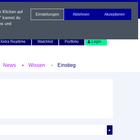
m Klicken auf
Einstellungen
Ablehnen
Akzeptieren
" kannst du
es und
Newsletter
Kontakt
English
Xetra Realtime
Watchlist
Portfolio
Login
News
Wissen
Einstieg
►