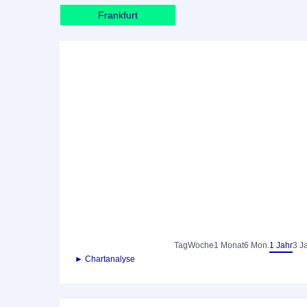
Frankfurt
Tag
Woche
1 Monat
6 Mon.
1 Jahr
3 J
► Chartanalyse