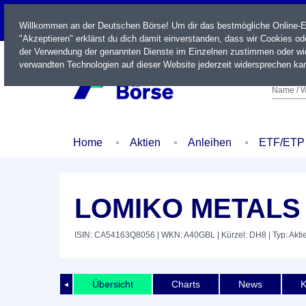
LIVE
Willkommen an der Deutschen Börse! Um dir das bestmögliche Online-Erl
"Akzeptieren" erklärst du dich damit einverstanden, dass wir Cookies o
der Verwendung der genannten Dienste im Einzelnen zustimmen oder wid
verwandten Technologien auf dieser Website jederzeit widersprechen kan
Name / W
Home
Aktien
Anleihen
ETF/ETP
LOMIKO METALS 
ISIN: CA54163Q8056
| WKN: A40GBL
| Kürzel: DH8
| Typ: Akti
Übersicht
Charts
News
K
◄