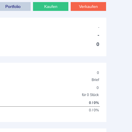
Portfolio
Kaufen
Verkaufen
-
-
0
0
Brief
0
für 0 Stück
0 / 0%
0 / 0%