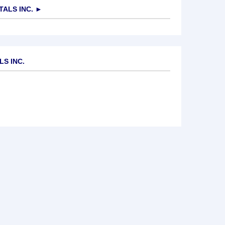
ALS INC.
►
LS INC.