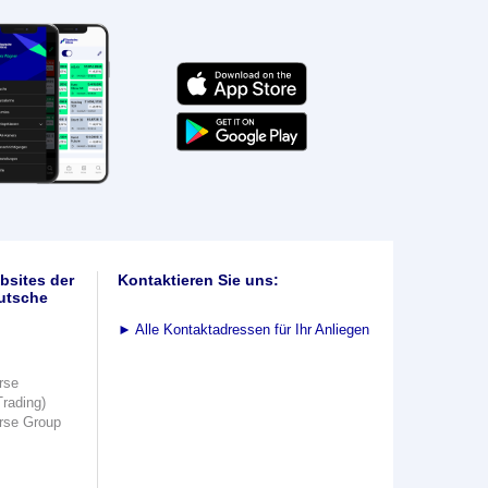
bsites der
Kontaktieren Sie uns:
utsche
►
Alle Kontaktadressen für Ihr Anliegen
rse
Trading)
rse Group