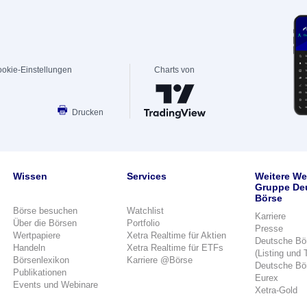
okie-Einstellungen
Charts von
Drucken
Wissen
Services
Weitere We
Gruppe De
Börse
Börse besuchen
Watchlist
Karriere
Über die Börsen
Portfolio
Presse
Wertpapiere
Xetra Realtime für Aktien
Deutsche Bö
Handeln
Xetra Realtime für ETFs
(Listing und 
Börsenlexikon
Karriere @Börse
Deutsche Bö
Publikationen
Eurex
Events und Webinare
Xetra-Gold