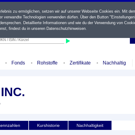
ebnis zu ermöglichen, setzen wir auf unserer Webseite Cookies ein. Mit de
der verwandte Technologien verwenden dürfen. Über den Button "Einstellungen
ersprechen. Detaillierte Informationen und wie du der Verwendung von Cooki
nst, findest du in unseren
Datenschutzhinweisen
.
KN / ISIN / Kürzel
Fonds
Rohstoffe
Zertifikate
Nachhaltig
INC.
e
ennzahlen
Kurshistorie
Nachhaltigkeit