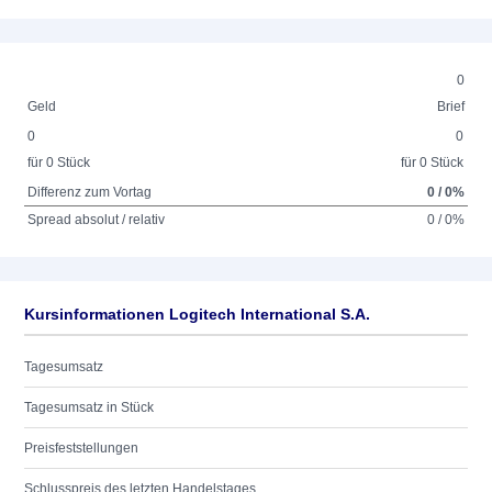
0
Geld
Brief
0
0
für 0 Stück
für 0 Stück
Differenz zum Vortag
0 / 0%
Spread absolut / relativ
0 / 0%
Kursinformationen Logitech International S.A.
Tagesumsatz
Tagesumsatz in Stück
Preisfeststellungen
Schlusspreis des letzten Handelstages