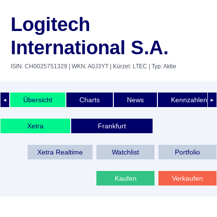
Logitech
International S.A.
ISIN: CH0025751329
| WKN: A0J3YT
| Kürzel: LTEC
| Typ: Aktie
Übersicht
Charts
News
Kennzahlen
◄
►
Xetra
Frankfurt
Xetra Realtime
Watchlist
Portfolio
Kaufen
Verkaufen