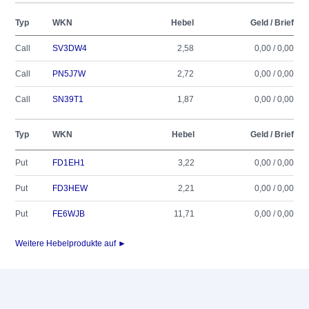
Typ
WKN
Hebel
Geld / Brief
Call
SV3DW4
2,58
0,00 / 0,00
Call
PN5J7W
2,72
0,00 / 0,00
Call
SN39T1
1,87
0,00 / 0,00
Typ
WKN
Hebel
Geld / Brief
Put
FD1EH1
3,22
0,00 / 0,00
Put
FD3HEW
2,21
0,00 / 0,00
Put
FE6WJB
11,71
0,00 / 0,00
Weitere Hebelprodukte auf ►