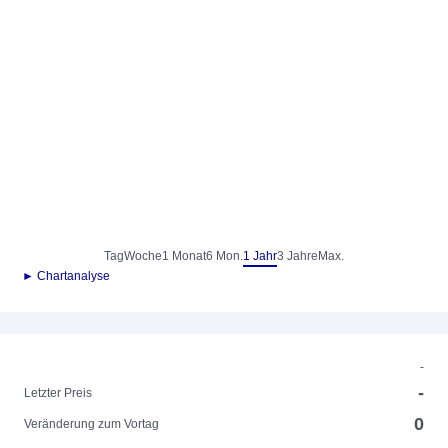
Tag
Woche
1 Monat
6 Mon.
1 Jahr
3 Jahre
Max.
► Chartanalyse
-
-
Letzter Preis
0
Veränderung zum Vortag