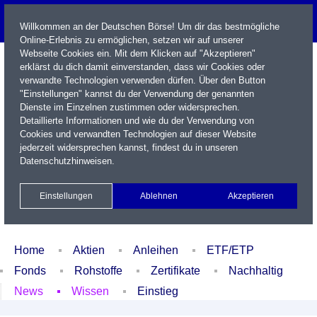
Willkommen an der Deutschen Börse! Um dir das bestmögliche
Online-Erlebnis zu ermöglichen, setzen wir auf unserer
Webseite Cookies ein. Mit dem Klicken auf "Akzeptieren"
erklärst du dich damit einverstanden, dass wir Cookies oder
verwandte Technologien verwenden dürfen. Über den Button
"Einstellungen" kannst du der Verwendung der genannten
Dienste im Einzelnen zustimmen oder widersprechen.
Detaillierte Informationen und wie du der Verwendung von
Cookies und verwandten Technologien auf dieser Website
Name / WKN / ISIN / Kürzel
jederzeit widersprechen kannst, findest du in unseren
Datenschutzhinweisen
.
Newsletter
Kontakt
English
Einstellungen
Ablehnen
Akzeptieren
Xetra Realtime
Watchlist
Portfolio
Login
Home
Aktien
Anleihen
ETF/ETP
Fonds
Rohstoffe
Zertifikate
Nachhaltig
News
Wissen
Einstieg