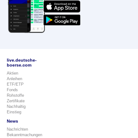
live.deutsche-
boerse.com
Aktien
Anleihen
ETF/ETP
Fonds
Rohstoffe
Zertifikate
Nachhaltig
Einstieg
News
Nachrichten
Bekanntmachungen