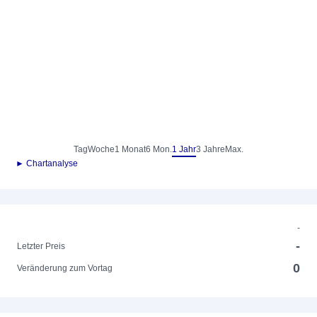
Tag
Woche
1 Monat
6 Mon.
1 Jahr
3 Jahre
Max.
► Chartanalyse
-
-
Letzter Preis
0
Veränderung zum Vortag