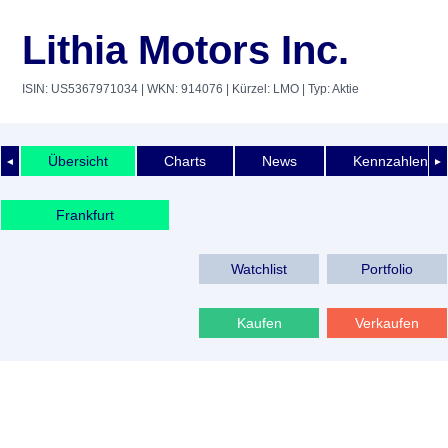
Lithia Motors Inc.
ISIN: US5367971034
| WKN: 914076
| Kürzel: LMO
| Typ: Aktie
Übersicht
Charts
News
Kennzahlen
◄
►
Frankfurt
Watchlist
Portfolio
Kaufen
Verkaufen