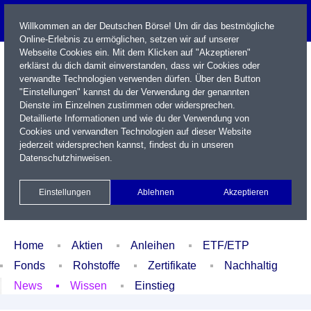
Willkommen an der Deutschen Börse! Um dir das bestmögliche
Online-Erlebnis zu ermöglichen, setzen wir auf unserer
Webseite Cookies ein. Mit dem Klicken auf "Akzeptieren"
erklärst du dich damit einverstanden, dass wir Cookies oder
verwandte Technologien verwenden dürfen. Über den Button
"Einstellungen" kannst du der Verwendung der genannten
Dienste im Einzelnen zustimmen oder widersprechen.
Detaillierte Informationen und wie du der Verwendung von
Cookies und verwandten Technologien auf dieser Website
Name / WKN / ISIN / Kürzel
jederzeit widersprechen kannst, findest du in unseren
Datenschutzhinweisen
.
Newsletter
Kontakt
English
Einstellungen
Ablehnen
Akzeptieren
Xetra Realtime
Watchlist
Portfolio
Login
Home
Aktien
Anleihen
ETF/ETP
Fonds
Rohstoffe
Zertifikate
Nachhaltig
News
Wissen
Einstieg