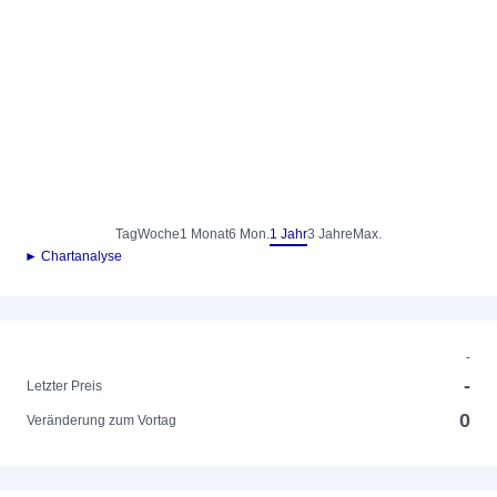
Tag
Woche
1 Monat
6 Mon.
1 Jahr
3 Jahre
Max.
► Chartanalyse
-
-
Letzter Preis
0
Veränderung zum Vortag