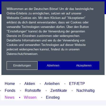
Willkommen an der Deutschen Börse! Um dir das bestmögliche
Online-Erlebnis zu ermöglichen, setzen wir auf unserer
Webseite Cookies ein. Mit dem Klicken auf "Akzeptieren"
erklärst du dich damit einverstanden, dass wir Cookies oder
verwandte Technologien verwenden dürfen. Über den Button
"Einstellungen" kannst du der Verwendung der genannten
Dienste im Einzelnen zustimmen oder widersprechen.
Detaillierte Informationen und wie du der Verwendung von
Cookies und verwandten Technologien auf dieser Website
Name / WKN / ISIN / Kürzel
jederzeit widersprechen kannst, findest du in unseren
Datenschutzhinweisen
.
Newsletter
Kontakt
English
Einstellungen
Ablehnen
Akzeptieren
Xetra Realtime
Watchlist
Portfolio
Login
Home
Aktien
Anleihen
ETF/ETP
Fonds
Rohstoffe
Zertifikate
Nachhaltig
News
Wissen
Einstieg