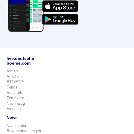
live.deutsche-
boerse.com
Aktien
Anleihen
ETF/ETP
Fonds
Rohstoffe
Zertifikate
Nachhaltig
Einstieg
News
Nachrichten
Bekanntmachungen