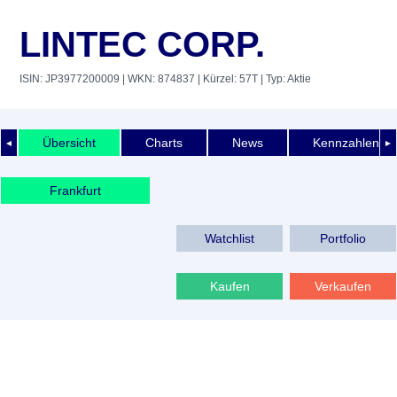
LINTEC CORP.
ISIN: JP3977200009
| WKN: 874837
| Kürzel: 57T
| Typ: Aktie
Übersicht
Charts
News
Kennzahlen
◄
►
Frankfurt
Watchlist
Portfolio
Kaufen
Verkaufen