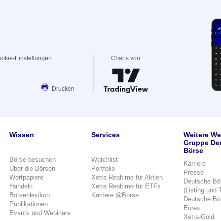
okie-Einstellungen
Charts von
Drucken
Wissen
Services
Weitere We
Gruppe De
Börse
Börse besuchen
Watchlist
Karriere
Über die Börsen
Portfolio
Presse
Wertpapiere
Xetra Realtime für Aktien
Deutsche Bö
Handeln
Xetra Realtime für ETFs
(Listing und 
Börsenlexikon
Karriere @Börse
Deutsche Bö
Publikationen
Eurex
Events und Webinare
Xetra-Gold