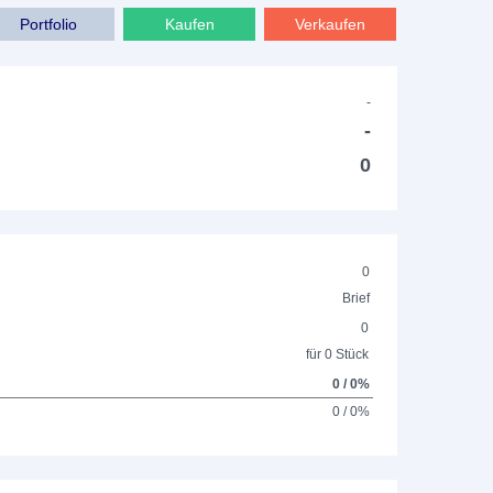
Portfolio
Kaufen
Verkaufen
-
-
0
0
Brief
0
für 0 Stück
0 / 0%
0 / 0%