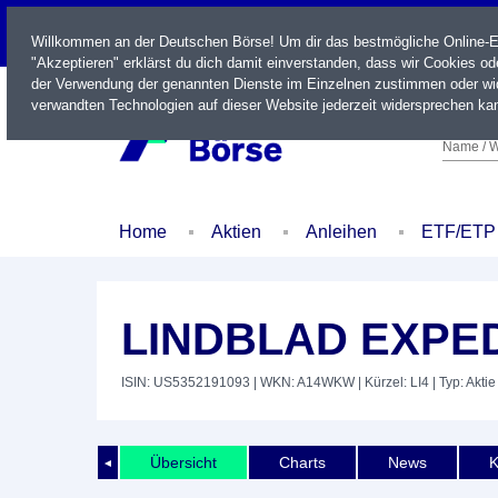
LIVE
Willkommen an der Deutschen Börse! Um dir das bestmögliche Online-Erl
"Akzeptieren" erklärst du dich damit einverstanden, dass wir Cookies o
der Verwendung der genannten Dienste im Einzelnen zustimmen oder wid
verwandten Technologien auf dieser Website jederzeit widersprechen kan
Name / W
Home
Aktien
Anleihen
ETF/ETP
LINDBLAD EXPE
ISIN: US5352191093
| WKN: A14WKW
| Kürzel: LI4
| Typ: Aktie
Übersicht
Charts
News
K
◄