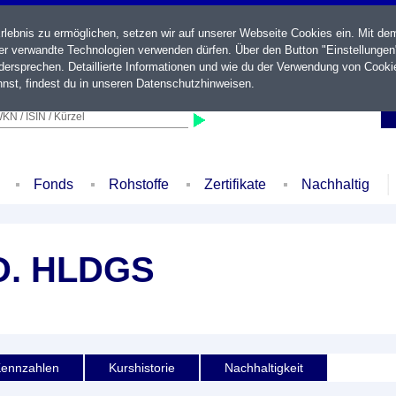
ebnis zu ermöglichen, setzen wir auf unserer Webseite Cookies ein. Mit de
der verwandte Technologien verwenden dürfen. Über den Button "Einstellungen
ersprechen. Detaillierte Informationen und wie du der Verwendung von Cooki
nst, findest du in unseren
Datenschutzhinweisen
.
KN / ISIN / Kürzel
Fonds
Rohstoffe
Zertifikate
Nachhaltig
D. HLDGS
ennzahlen
Kurshistorie
Nachhaltigkeit