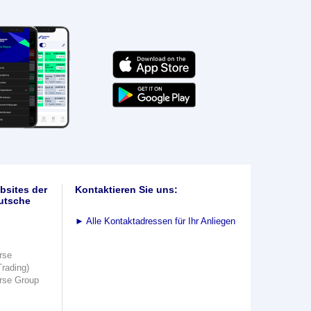
bsites der
Kontaktieren Sie uns:
utsche
►
Alle Kontaktadressen für Ihr Anliegen
rse
Trading)
rse Group