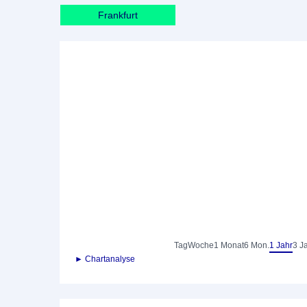
Frankfurt
Tag
Woche
1 Monat
6 Mon.
1 Jahr
3 J
► Chartanalyse