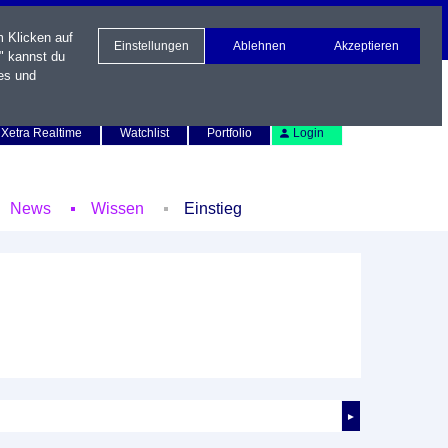
m Klicken auf
Einstellungen
Ablehnen
Akzeptieren
" kannst du
es und
Newsletter
Kontakt
English
Xetra Realtime
Watchlist
Portfolio
Login
News
Wissen
Einstieg
►