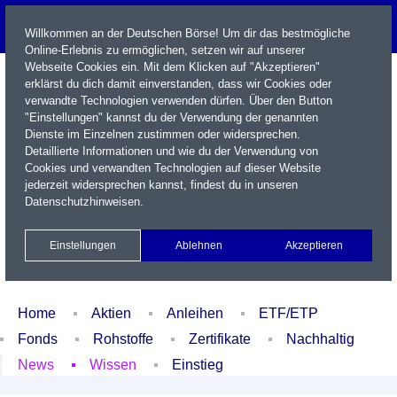
Willkommen an der Deutschen Börse! Um dir das bestmögliche
Online-Erlebnis zu ermöglichen, setzen wir auf unserer
Webseite Cookies ein. Mit dem Klicken auf "Akzeptieren"
erklärst du dich damit einverstanden, dass wir Cookies oder
verwandte Technologien verwenden dürfen. Über den Button
"Einstellungen" kannst du der Verwendung der genannten
Dienste im Einzelnen zustimmen oder widersprechen.
Detaillierte Informationen und wie du der Verwendung von
Cookies und verwandten Technologien auf dieser Website
Name / WKN / ISIN / Kürzel
jederzeit widersprechen kannst, findest du in unseren
Datenschutzhinweisen
.
Newsletter
Kontakt
English
Einstellungen
Ablehnen
Akzeptieren
Xetra Realtime
Watchlist
Portfolio
Login
Home
Aktien
Anleihen
ETF/ETP
Fonds
Rohstoffe
Zertifikate
Nachhaltig
News
Wissen
Einstieg