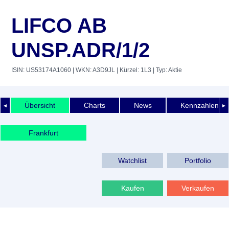
LIFCO AB
UNSP.ADR/1/2
ISIN: US53174A1060
| WKN: A3D9JL
| Kürzel: 1L3
| Typ: Aktie
Übersicht
Charts
News
Kennzahlen
◄
►
Frankfurt
Watchlist
Portfolio
Kaufen
Verkaufen