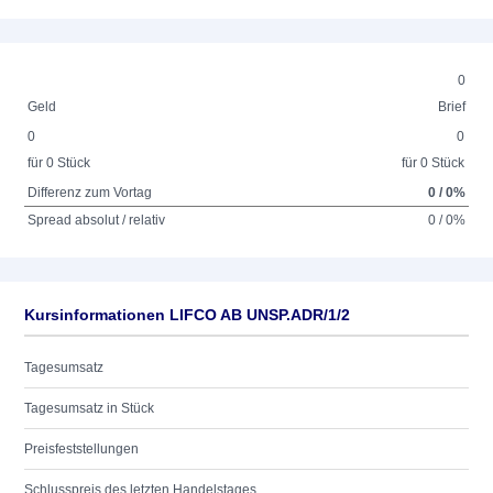
0
Geld
Brief
0
0
für 0 Stück
für 0 Stück
Differenz zum Vortag
0 / 0%
Spread absolut / relativ
0 / 0%
Kursinformationen LIFCO AB UNSP.ADR/1/2
Tagesumsatz
Tagesumsatz in Stück
Preisfeststellungen
Schlusspreis des letzten Handelstages