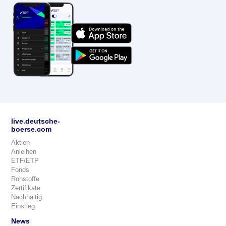
live.deutsche-
boerse.com
Aktien
Anleihen
ETF/ETP
Fonds
Rohstoffe
Zertifikate
Nachhaltig
Einstieg
News