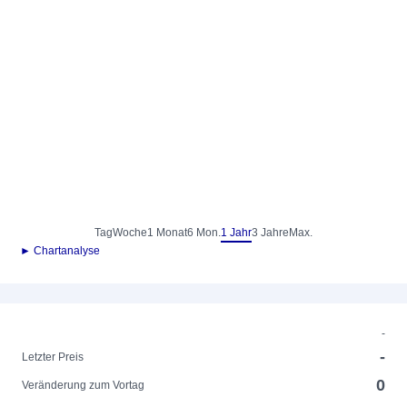
Tag
Woche
1 Monat
6 Mon.
1 Jahr
3 Jahre
Max.
► Chartanalyse
-
-
Letzter Preis
0
Veränderung zum Vortag