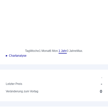
Tag
Woche
1 Monat
6 Mon.
1 Jahr
3 Jahre
Max.
► Chartanalyse
-
-
Letzter Preis
0
Veränderung zum Vortag