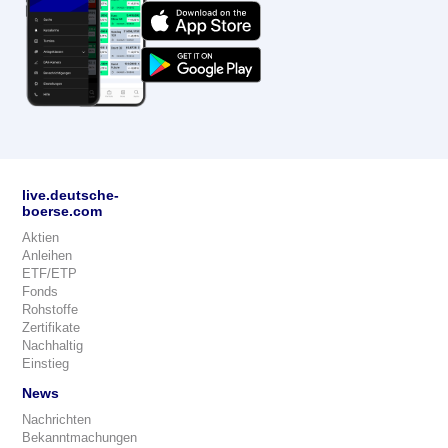
live.deutsche-
boerse.com
Aktien
Anleihen
ETF/ETP
Fonds
Rohstoffe
Zertifikate
Nachhaltig
Einstieg
News
Nachrichten
Bekanntmachungen