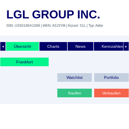
LGL GROUP INC.
ISIN: US50186A1088
| WKN: A0J3YM
| Kürzel: 51L
| Typ: Aktie
Übersicht
Charts
News
Kennzahlen
◄
►
Frankfurt
Watchlist
Portfolio
Kaufen
Verkaufen