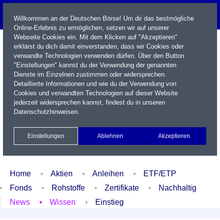
Willkommen an der Deutschen Börse! Um dir das bestmögliche
Online-Erlebnis zu ermöglichen, setzen wir auf unserer
Webseite Cookies ein. Mit dem Klicken auf "Akzeptieren"
erklärst du dich damit einverstanden, dass wir Cookies oder
verwandte Technologien verwenden dürfen. Über den Button
"Einstellungen" kannst du der Verwendung der genannten
Dienste im Einzelnen zustimmen oder widersprechen.
Detaillierte Informationen und wie du der Verwendung von
Cookies und verwandten Technologien auf dieser Website
Name / WKN / ISIN / Kürzel
jederzeit widersprechen kannst, findest du in unseren
Datenschutzhinweisen
.
Newsletter
Kontakt
English
Einstellungen
Ablehnen
Akzeptieren
Xetra Realtime
Watchlist
Portfolio
Login
Home
Aktien
Anleihen
ETF/ETP
Fonds
Rohstoffe
Zertifikate
Nachhaltig
News
Wissen
Einstieg